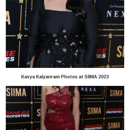
Kavya Kalyanram Photos at SIIMA 2023