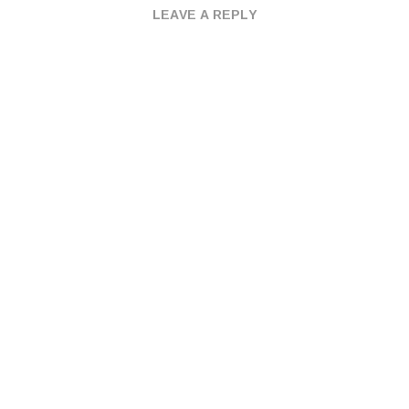
LEAVE A REPLY