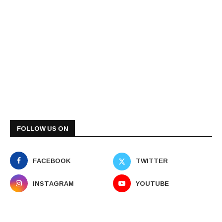
FOLLOW US ON
FACEBOOK
TWITTER
INSTAGRAM
YOUTUBE