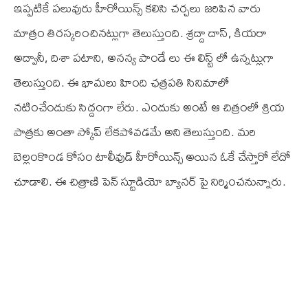
ఇప్పటికే పలువురు హీరోయిన్స్ కలిసి చర్చలు జరిపిన వారు
మాత్రం తిరస్కరించినట్లుగా తెలుస్తుంది. శ్రద్దా దాస్, కియరా
అద్వానీ, దిశా పటాని, అనన్య పాండే లు ఈ లిస్ట్ లో ఉన్నట్లుగా
తెలుస్తుంది. ఈ భామలు హింది ఛత్రపతి సినిమాలో
నటించేందుకు సిద్దంగా లేరు. ఎందుకు అంటే ఆ చిత్రంలో శ్రియ
పాత్రకు అంతా స్కోప్ లేకపోవడమే అని తెలుస్తుంది. మరి
బెల్లంకొండ కోసం టాలీవుడ్ హీరోయిన్స్ అయిన ఓకే చేస్తారో లేదో
చూడాలి. ఈ చిత్రాణి పెన్ స్టూడియో బ్యానర్ పై నిర్మించనున్నారు.