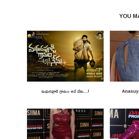
YOU M
మధురపూడి గ్రామం అనే నేను…!
Anasuy