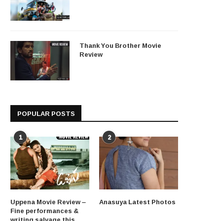
Thank You Brother Movie
Review
POPULAR POSTS
1
2
Uppena Movie Review –
Anasuya Latest Photos
Fine performances &
writing salvage this