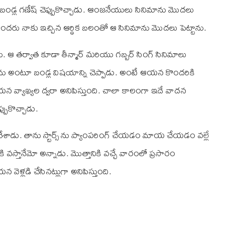
 బండ్ల గణేష్‌ చెప్పుకొచ్చాడు. ఆంజనేయులు సినిమాను మొదలు
ందరు నాకు ఇచ్చిన ఆర్థిక బలంతో ఆ సినిమాను మొదలు పెట్టాను.
ఆ తర్వాత కూడా తీన్మార్‌ మరియు గబ్బర్‌ సింగ్‌ సినిమాలు
ేశాను అంటూ బండ్ల విషయాన్ని చెప్పాడు. అంటే ఆయన కొందరికి
 వ్యాఖ్యల ద్వరా అనిపిస్తుంది. చాలా కాలంగా ఇదే వాదన
పుకొచ్చాడు.
ేశాడు. తాను స్టార్స్‌ ను ప్యాంపరింగ్‌ చేయడం మాయ చేయడం వల్లే
 వస్తానేమో అన్నాడు. మొత్తానికి వచ్చే వారంలో ప్రసారం
ళ్లడి చేసినట్లుగా అనిపిస్తుంది.