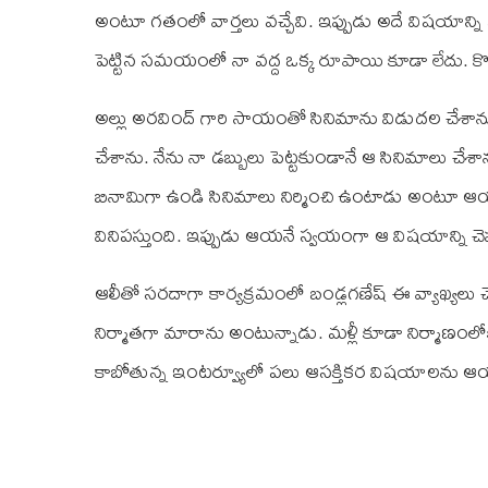
అంటూ గతంలో వార్తలు వచ్చేవి. ఇప్పుడు అదే విషయాన్ని
పెట్టిన సమయంలో నా వద్ద ఒక్క రూపాయి కూడా లేదు. కొ
అల్లు అరవింద్‌ గారి సాయంతో సినిమాను విడుదల చేశాను. 
చేశాను. నేను నా డబ్బులు పెట్టకుండానే ఆ సినిమాలు చ
బినామిగా ఉండి సినిమాలు నిర్మించి ఉంటాడు అంటూ ఆయన
వినిపస్తుంది. ఇప్పుడు ఆయనే స్వయంగా ఆ విషయాన్ని చెప్
ఆలీతో సరదాగా కార్యక్రమంలో బండ్లగణేష్‌ ఈ వ్యాఖ్యలు చ
నిర్మాతగా మారాను అంటున్నాడు. మళ్లీ కూడా నిర్మాణంలోకి
కాబోతున్న ఇంటర్వ్యూలో పలు ఆసక్తికర విషయాలను ఆయన వె