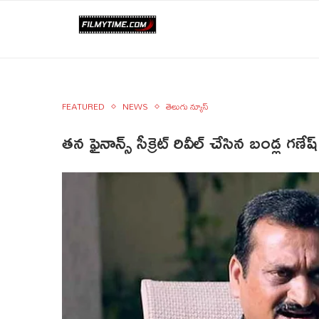
FEATURED
NEWS
తెలుగు న్యూస్
తన ఫైనాన్స్‌ సీక్రెట్‌ రివీల్‌ చేసిన బండ్ల గణేష్‌