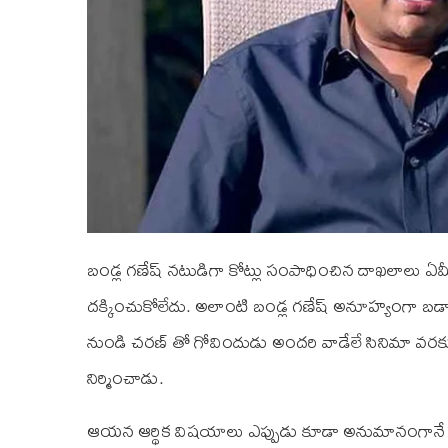
బండ్ల గణేష్‌ నటుడిగా కోట్లు సంపాధించిన దాఖలాలు ఏమీ లే
దక్కించుకోలేదు. అలాంటి బండ్ల గణేష్‌ అనూహ్యంగా బడ
నుండి చరణ్‌ తో గోవిందుడు అందరి వాడేలే సినిమా వరకు
నిర్మించాడు.
ఆయన ఆర్థిక విషయాలు ఎప్పుడు కూడా అనుమానంగానే ఉంట