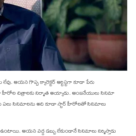
వు. ఆయన గొప్ప క్యారెక్టర్‌ ఆర్టిస్టగా కూడా పేరు
ా హీరోల చిత్రాలకు నిర్మాత అయ్యాడు. ఆంజనేయులు సినిమా
 పలు సినిమాలను అది కూడా స్టార్‌ హీరోలతో సినిమాలు
ాయి. ఆయన వద్ద డబ్బు లేకుండానే సినిమాలు నిర్మిస్తాడు