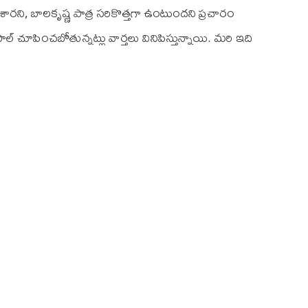
చేశారని, బాలకృష్ణ పాత్ర సరికొత్తగా ఉంటుందని ప్రచారం
 చూపించబోతున్నట్లు వార్తలు వినిపిస్తున్నాయి. మరి ఇది