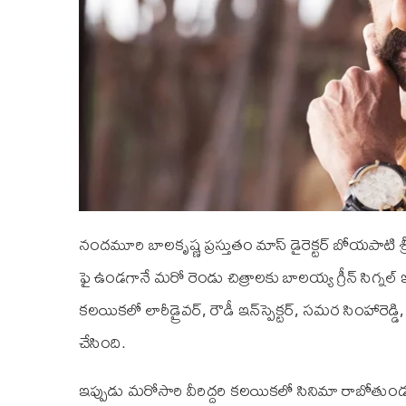
నందమూరి బాలకృష్ణ ప్రస్తుతం మాస్ డైరెక్టర్ బోయపాటి శ్రీను
ఫై ఉండగానే మరో రెండు చిత్రాలకు బాలయ్య గ్రీన్ సిగ్నల్ ఇ
కలయికలో లారీడ్రైవర్, రౌడీ ఇన్‌స్పెక్టర్, సమర సింహారెడ్డ
చేసింది.
ఇప్పుడు మరోసారి వీరిద్దరి కలయికలో సినిమా రాబోతుం