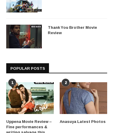
Thank You Brother Movie
Review
POPULAR POSTS
1
2
Uppena Movie Review –
Anasuya Latest Photos
Fine performances &
writing salvage this