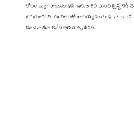
కోసం బుర్రా సాయిమాధవ్, ఆకుల శివ మంచి స్ర్కిప్ట్ రెడీ 
జరుగుతోంది. ఈ చిత్రంలో బాలయ్య ను గూఢచారి గా గోపాల్
నిజామా కదా అనేది తెలియాల్సి ఉంది.