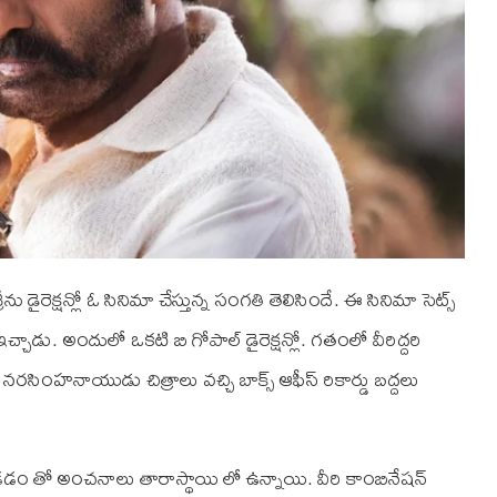
 డైరెక్షన్లో ఓ సినిమా చేస్తున్న సంగతి తెలిసిందే. ఈ సినిమా సెట్స్
చ్చాడు. అందులో ఒకటి బి గోపాల్ డైరెక్షన్లో. గతంలో వీరిద్దరి
ి, నరసింహనాయుడు చిత్రాలు వచ్చి బాక్స్ ఆఫీస్ రికార్డు బద్దలు
డడం తో అంచనాలు తారాస్థాయి లో ఉన్నాయి. వీరి కాంబినేషన్