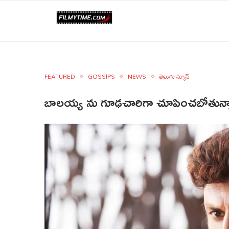
FEATURED
GOSSIPS
NEWS
తెలుగు న్యూస్
బాలయ్య ను గూఢచారిగా చూపించబోతున్న