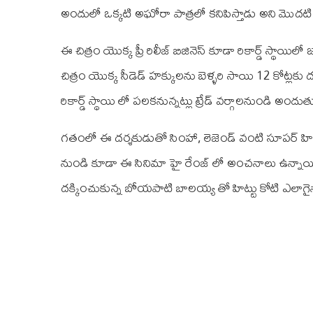
అందులో ఒక్కటి అఘోరా పాత్రలో కనిపిస్తాడు అని మొదటి న
ఈ చిత్రం యొక్క ప్రీ రిలీజ్ బిజినెస్ కూడా రికార్డ్ స్థా
చిత్రం యొక్క సీడెడ్ హక్కులను బెళ్ళరి సాయి 12 కోట్లకు 
రికార్డ్ స్థాయి లో పలకనున్నట్లు ట్రేడ్ వర్గాలనుండి అందు
గతంలో ఈ దర్శకుడుతో సింహా, లెజెండ్ వంటి సూపర్ హిట్టు 
నుండి కూడా ఈ సినిమా హై రేంజ్ లో అంచనాలు ఉన్నాయి.
దక్కించుకున్న బోయపాటి బాలయ్య తో హిట్టు కోటి ఎలాగైన