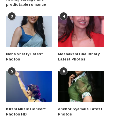
predictable romance
3
4
Neha Shetty Latest
Meenakshi Chaudhary
Photos
Latest Photos
5
6
Kushi Music Concert
Anchor Syamala Latest
Photos HD
Photos