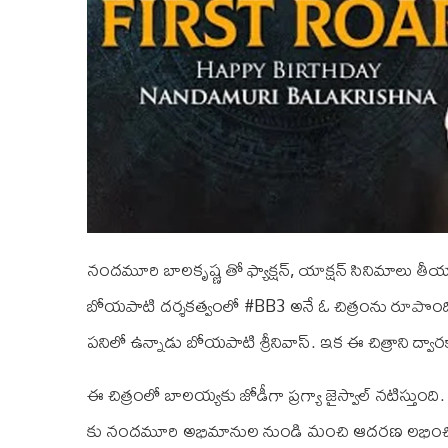
నందమూరి బాలకృష్ణ తో ఫ్యాక్షన్, యాక్షన్ సినిమాలు తీ
బోయపాటి దర్శకత్వంలో #BB3 అనే ఓ చిత్రంను రూపొందిస్తున
పనిలో ఉన్నాడు బోయపాటి శ్రీనివాస్. ఇక ఈ చిత్రాని ద్వారకా క్
ఈ చిత్రంలో బాలయ్యకు జోడీగా ప్రగ్యా జైస్వాల్ నటిస్తుంది. 
కు నందమూరి అభిమానుల నుండి మంచి ఆదరణ లభించింది. 