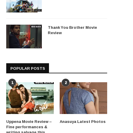
Thank You Brother Movie
Review
POPULAR POSTS
1
2
Uppena Movie Review –
Anasuya Latest Photos
Fine performances &
writing salvage this