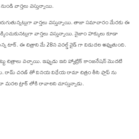
ుండి వార్తలు వస్తున్నాయి.
యిలో జరుగుతున్నట్లుగా వార్తలు వస్తున్నాయి. తాజా సమాచారం మేరకు ఈ
దక్కించుకునట్లుగా వార్తలు వస్తున్నాయి. నైజాం హక్కులు కూడా
తున్న టాక్. ఈ చిత్రాని మే 28న వరల్డ్ వైడ్ గా విడుదల అవ్వుతుంది.
చిత్రాలు వచ్చాయి. ఇప్పుడు ఇది హ్యాట్రిక్ కాంబినేషన్ మొదటి
 రామ్ చరణ్ తో వినయ విధేయ రామా చిత్రం తీసి ఫ్లాప్ ను
ా మరల ట్రాక్ లోకి రావాలని చూస్తున్నాడు.