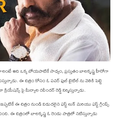
యాలంటే అది ఒక్క బోయపాటికే సాధ్యం, ప్రస్తుతం బాలకృష్ణ హీరోగా
్నాడు. ఈ చిత్రం కోసం ఓ పవర్ ఫుల్ టైటిల్ ను వెతికి పెట్టె
రియేషన్స్ పై మీర్యాల రవీందర్ రెడ్డి నిర్మిస్తున్నాడు.
ఇప్పటికే ఈ చిత్రం నుండి విడుదలైన ఫస్ట్ లుక్ మరియు ఫస్ట్ గ్లింప్స్
ఈ చిత్రంలో బాలకృష్ణ ఓ రెండు పాత్రలో నటిస్తున్నాడు