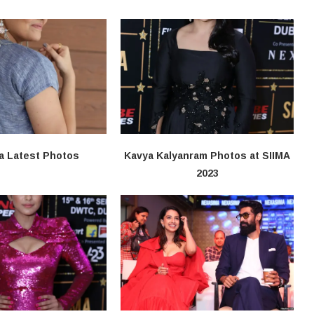
a Latest Photos
Kavya Kalyanram Photos at SIIMA
2023