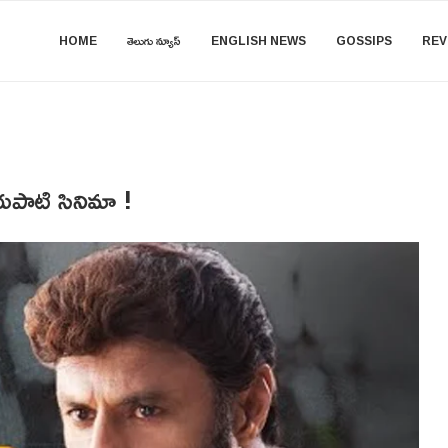
HOME
తెలుగు న్యూస్
ENGLISH NEWS
GOSSIPS
REV
బోయపాటి సినిమా !