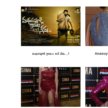
మధురపూడి గ్రామం అనే నేను…!
Anasuy