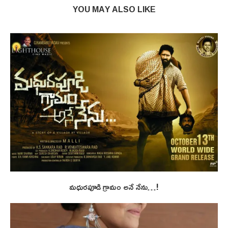
YOU MAY ALSO LIKE
మధురపూడి గ్రామం అనే నేను…!