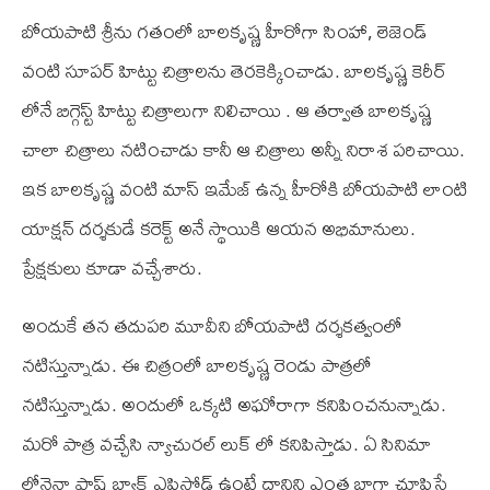
బోయపాటి శ్రీను గతంలో బాలకృష్ణ హీరోగా సింహా, లెజెండ్
వంటి సూపర్ హిట్టు చిత్రాలను తెరకెక్కించాడు. బాలకృష్ణ కెరీర్
లోనే బిగ్గెస్ట్ హిట్టు చిత్రాలుగా నిలిచాయి . ఆ తర్వాత బాలకృష్ణ
చాలా చిత్రాలు నటించాడు కానీ ఆ చిత్రాలు అన్నీ నిరాశ పరిచాయి.
ఇక బాలకృష్ణ వంటి మాస్ ఇమేజ్ ఉన్న హీరోకి బోయపాటి లాంటి
యాక్షన్ దర్శకుడే కరెక్ట్ అనే స్థాయికి ఆయన అభిమానులు.
ప్రేక్షకులు కూడా వచ్చేశారు.
అందుకే తన తదుపరి మూవీని బోయపాటి దర్శకత్వంలో
నటిస్తున్నాడు. ఈ చిత్రంలో బాలకృష్ణ రెండు పాత్రలో
నటిస్తున్నాడు. అందులో ఒక్కటి అఘోరాగా కనిపించనున్నాడు.
మరో పాత్ర వచ్చేసి న్యాచురల్ లుక్ లో కనిపిస్తాడు. ఏ సినిమా
లోనైనా ఫ్లాష్ బ్యాక్ ఎపిసోడ్ ఉంటే దానిని ఎంత బాగా చూపిస్తే