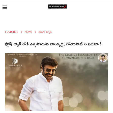
FEATURED
NEWS
తెలుగు న్యూస్
ఫ్లాష్ బ్యాక్ లోకి వెళ్ళిపోయిన బాలకృష్ణ, బోయపాటి ల సినిమా !