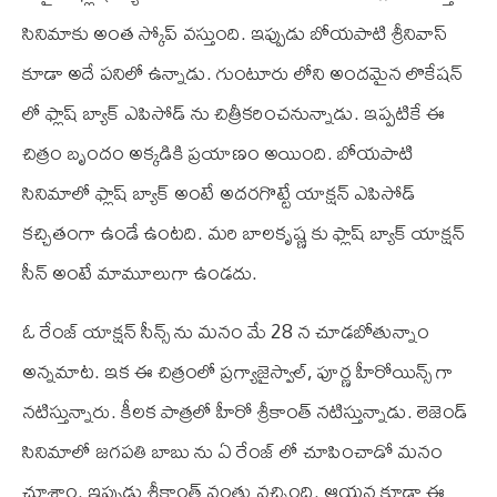
సినిమాకు అంత స్కోప్ వస్తుంది. ఇప్పుడు బోయపాటి శ్రీనివాస్
కూడా అదే పనిలో ఉన్నాడు. గుంటూరు లోని అందమైన లొకేషన్
లో ఫ్లాష్ బ్యాక్ ఎపిసోడ్ ను చిత్రీకరించనున్నాడు. ఇప్పటికే ఈ
చిత్రం బృందం అక్కడికి ప్రయాణం అయింది. బోయపాటి
సినిమాలో ఫ్లాష్ బ్యాక్ అంటే అదరగొట్టే యాక్షన్ ఎపిసోడ్
కచ్చితంగా ఉండే ఉంటది. మరి బాలకృష్ణ కు ఫ్లాష్ బ్యాక్ యాక్షన్
సీన్ అంటే మామూలుగా ఉండదు.
ఓ రేంజ్ యాక్షన్ సీన్స్ ను మనం మే 28 న చూడబోతున్నాం
అన్నమాట. ఇక ఈ చిత్రంలో ప్రగ్యాజైస్వాల్, పూర్ణ హీరోయిన్స్ గా
నటిస్తున్నారు. కీలక పాత్రలో హీరో శ్రీకాంత్ నటిస్తున్నాడు. లెజెండ్
సినిమాలో జగపతి బాబు ను ఏ రేంజ్ లో చూపించాడో మనం
చూశాం. ఇప్పుడు శ్రీకాంత్ వంతు వచ్చింది. ఆయన కూడా ఈ