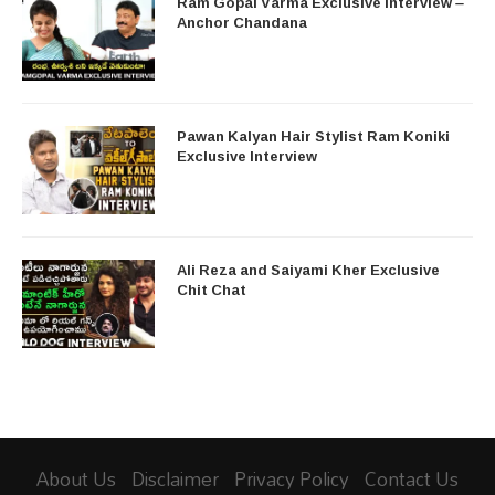
Ram Gopal Varma Exclusive Interview –
Anchor Chandana
Pawan Kalyan Hair Stylist Ram Koniki
Exclusive Interview
Ali Reza and Saiyami Kher Exclusive
Chit Chat
About Us
Disclaimer
Privacy Policy
Contact Us