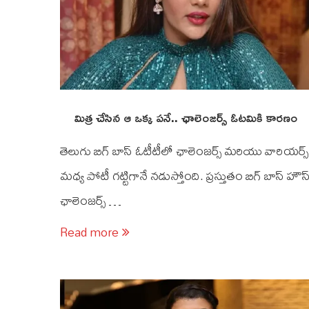
మిత్ర చేసిన ఆ ఒక్క పనే.. ఛాలెంజర్స్ ఓటమికి కారణం
తెలుగు బిగ్ బాస్ ఓటీటీలో ఛాలెంజర్స్ మరియు వారియర్స్
మధ్య పోటీ గట్టిగానే నడుస్తోంది. ప్రస్తుతం బిగ్ బాస్ హౌస
ఛాలెంజర్స్ …
Read more