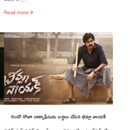
Read more
రెండో రోజూ బాక్సాఫీసును బద్దలు చేసిన భీమ్లా నాయక్