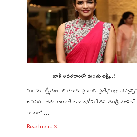
ఖాకీ అవతరాంలో మంచు లక్ష్మీ..!
మంచు లక్ష్మీ గురించి తెలుగు ప్రజలకు ప్రత్యేకంగా చెప్పాల్సి
అవసరం లేదు. అయితే ఆమె ఇటీవలే తన తండ్రి మోహన్
బాబుతో …
Read more