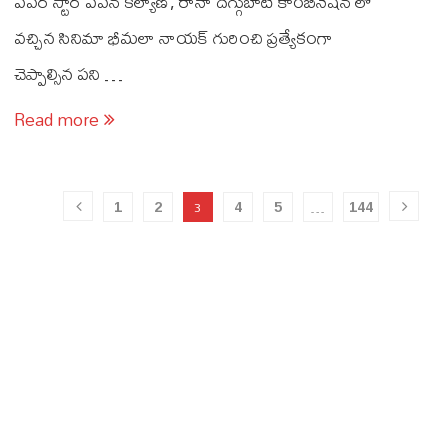
పవర్ స్టార్ పవన్ కల్యాణ్, రానా దగ్గుబాటి కాంబినేషన్ లో
వచ్చిన సినిమా భీమ‌లా నాయక్ గురించి ప్రత్యేకంగా
చెప్పాల్సిన పని …
Read more
1
2
4
5
144
3
…