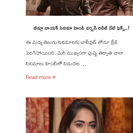
భీమ్లా నాయక్ సినిమా హిందీ వర్షన్ రిలీజ్ డేట్ ఫిక్స్..!
ఈ మధ్య తెలుగు సినిమాలకు బాలీవుడ్ లోనూ క్రేజ్
పెరిగిపోయింది. మరీ ముఖ్యంగా పుష్ప తర్వాత చాలా
సినిమాలు హిందీలో విడుదల …
Read more