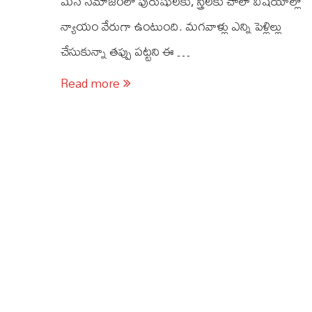
మన సమాజంలో పురుషులకు, స్త్రీలకు చాలా విషయాల్లో
న్యాయం వేరుగా ఉంటుంది. మగవాళ్లు ఎన్ని పెళ్లిల్లు
చేసుకున్నా తప్పు పట్టని ఈ …
Read more