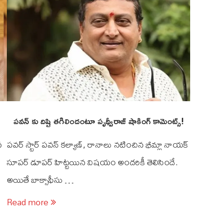
పవన్ కు దిష్టి తగిలిందంటూ పృథ్వీరాజ్ షాకింగ్ కామెంట్స్!
న
పవర్ స్టార్ పవన్ కల్యాణ్, రానాలు నటించిన భీమ్లా నాయక్
సూపర్ డూపర్ హిట్టయిన విషయం అందరికీ తెలిసిందే.
అయితే బాక్సాఫీసు …
Read more