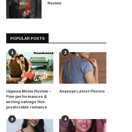
Review
POPULAR POSTS
1
2
Uppena Movie Review –
Anasuya Latest Photos
Fine performances &
writing salvage this
predictable romance
3
4