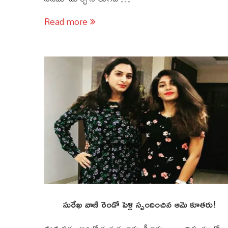
Read more
సురేఖ వాణి రెండో పెళ్లి స్పందించిన ఆమె కూతరు!