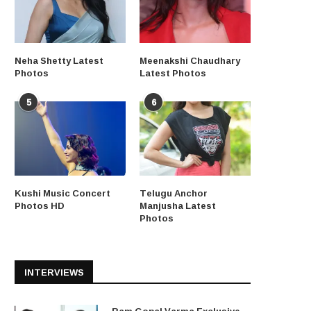
Neha Shetty Latest
Meenakshi Chaudhary
Photos
Latest Photos
5
6
Kushi Music Concert
Telugu Anchor
Photos HD
Manjusha Latest
Photos
INTERVIEWS
Ram Gopal Varma Exclusive