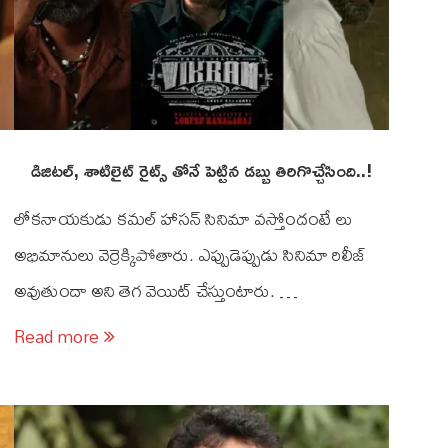
డిజిటల్, శాటిలైట్ రైట్స్ తోనే పెట్టిన డబ్బు తిరిగొచ్చేసింది..!
లోకనాయకుడు కమల్ హాసన్ సినిమా వస్తోందంటే లు
్
అభిమానులు వెర్రెక్కిపోతారు. ఎప్పుడెప్పుడు సినిమా రిలీజ్
అవుతుందా అని తెగ వెయిట్ చేస్తుంటారు. …
Read more