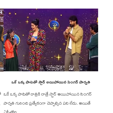
ఒకే ఒక్క పాటతో స్టార్ అయిపోయిన సింగర్ పార్వతి
ో
ఒకే ఒక్క పాటతో రాత్రికి రాత్రే స్టార్ అయిపోయిన సింగర్
…
పార్వతి గురించి ప్రత్యేకంగా చెప్పాల్సిన పని లేదు. అయితే
ఏపీలోని …