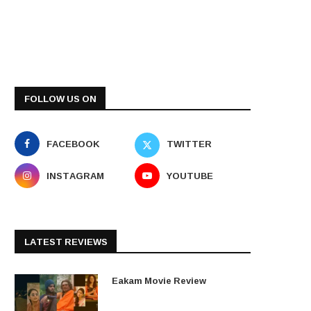
FOLLOW US ON
FACEBOOK
TWITTER
INSTAGRAM
YOUTUBE
LATEST REVIEWS
Eakam Movie Review