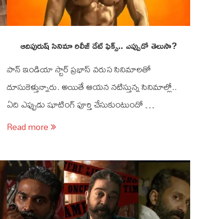
ఆదిపురుష్ సినిమా రిలీజ్ డేట్ ఫిక్స్.. ఎప్పుడో తెలుసా?
పాన్ ఇండియా స్టార్ ప్రభాస్ వరుస సినిమాలతో
దూసుకెళ్తున్నారు. అయితే ఆయన నటిస్తున్న సినిమాల్లో..
ఏది ఎప్పుడు షూటింగ్ పూర్తి చేసుకుంటుందో …
Read more