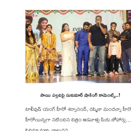
సాయి పల్లవిపై సుకుమార్ షాకింగ్ కామెంట్స్..!
టాలీవుడ్ యంగ్ హీరో శర్వానంద్, రష్మికా మందన్నా హీర
హీరోయిన్లుగా నటించిన చిత్రం ఆడవాళ్లు మీకు జోహార్లు
సినిమా మార్చి నాలుగవ …