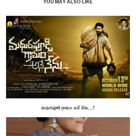
YOU MAY ALSO LIKE
మధురపూడి గ్రామం అనే నేను…!