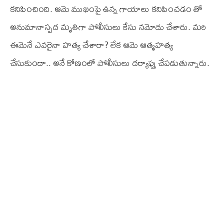
కనిపించింది. ఆమె ముఖంపై ఉన్న గాయాలు కనిపించడం తో
అనుమానాస్పద మృతిగా పోలీసులు కేసు నమోదు చేశారు. మరి
ఈమెనే ఎవరైనా హత్య చేశారా? లేక ఆమె ఆత్మహత్య
చేసుకుందా.. అనే కోణంలో పోలీసులు దర్యాప్తు చేపడుతున్నారు.