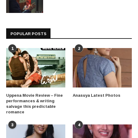
POPULAR POSTS
1
2
Uppena Movie Review – Fine
Anasuya Latest Photos
performances & writing
salvage this predictable
romance
3
4