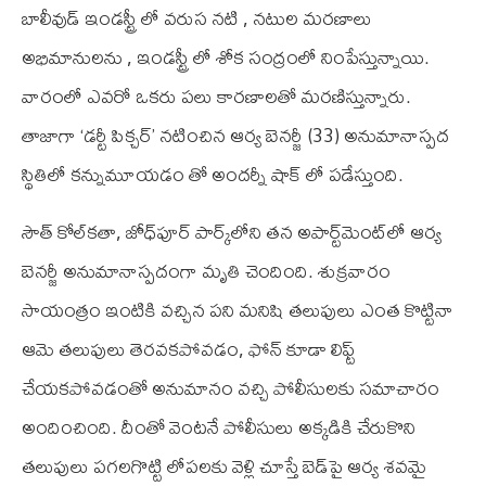
బాలీవుడ్ ఇండస్ట్రీ లో వరుస నటి , నటుల మరణాలు
అభిమానులను , ఇండస్ట్రీ లో శోక సంద్రంలో నింపేస్తున్నాయి.
వారంలో ఎవరో ఒకరు పలు కారణాలతో మరణిస్తున్నారు.
తాజాగా ‘డర్టీ పిక్చర్’ నటించిన ఆర్య బెనర్జీ (33) అనుమానాస్పద
స్థితిలో కన్నుమూయడం తో అందర్నీ షాక్ లో పడేస్తుంది.
సౌత్ కోల్‌కతా, జోధ్‌పూర్ పార్క్‌లోని తన అపార్ట్‌మెంట్‌లో ఆర్య
బెనర్జీ అనుమానాస్పదంగా మృతి చెందింది. శుక్రవారం
సాయంత్రం ఇంటికి వచ్చిన పని మనిషి తలుపులు ఎంత కొట్టినా
ఆమె తలుపులు తెరవకపోవడం, ఫోన్ కూడా లిఫ్ట్
చేయకపోవడంతో అనుమానం వచ్చి పోలీసులకు సమాచారం
అందించింది. దీంతో వెంటనే పోలీసులు అక్కడికి చేరుకొని
తలుపులు పగలగొట్టి లోపలకు వెళ్లి చూస్తే బెడ్‌పై ఆర్య శవమై