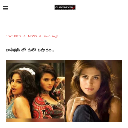
FEATURED
NEWS
తెలుగు న్యూస్
బాలీవుడ్ లో మరో విషాదం..