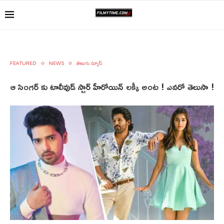
FEATURED
NEWS
తెలుగు న్యూస్
ఆ సింగర్ కు టాలీవుడ్ స్టార్ హీరోయిన్ లక్కీ అంట ! ఎవరో తెలుసా !