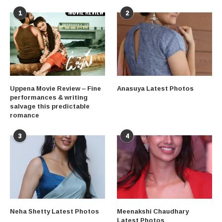
1
2
Uppena Movie Review – Fine
Anasuya Latest Photos
performances & writing
salvage this predictable
romance
3
4
Neha Shetty Latest Photos
Meenakshi Chaudhary
Latest Photos