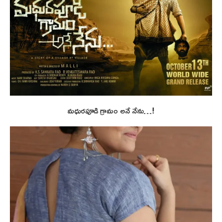
మధురపూడి గ్రామం అనే నేను…!