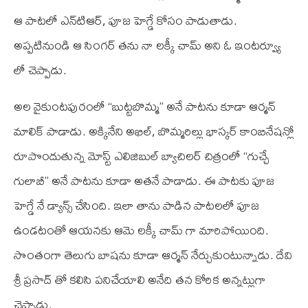
ఆ పాటలో ఎన్‌టి‌ఆర్, పూజ హెగ్డే కోసం పాడుతాడు.
అప్పటినుండి ఆ సింగర్ తను నా లక్కీ చామ్ అని ఓ ఇంటర్వ్యూ
లో చెప్పాడు.
అల వైకుంటపురంలో “బుట్టబొమ్మ” అనే పాటను కూడా ఆర్మన్
మాలిక్ పాడాడు. అక్కినేని అఖిల్, బొమ్మరిల్లు భాస్కర్ కాంబినేషన్లో
రూపొందుతున్న మోస్ట్ ఎలిజిబుల్ బ్యాచిలర్ చిత్రంలో “గుచ్చే
గులాబీ” అనే పాటను కూడా అతనే పాడాడు. ఈ పాటకు పూజ
హెగ్డే నే డ్యాన్స్ చేసింది. ఇలా తాను పాడిన పాటలలో పూజ
ఉండటంతో ఆయనకు ఆమె లక్కీ చామ్ గా మారిపోయింది.
సొంతంగా తెలుగు బాషను కూడా ఆర్మన్ నేర్చుకుంటున్నాడు. దేవి
శ్రీ ప్రసాద్ తో కలిసి పనిచేయాలి అనేది తన కోరిక అన్నట్లుగా
చెప్పాడు.