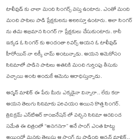
టాలీవుడ్ కు చాలా మంది సింగర్స్ వస్తు ఉంటారు. ఎంతో మంది
మంచి పాటలు పాడి ప్రేక్షకులను అలరిస్తూ ఉంటారు. అలా సింగర్
ను తమ అభిమాన సింగర్ గా ప్రేక్షకులు చేసుకుంటారు. కానీ
ఇక్కడ ఓ సింగర్ కు అందంతా రివర్స్ ఆయన ఓ టాలీవుడ్
హీరోయిన్ నా లక్కీ చామ్ అంటున్నాడు. ఆయన అమెకోసం
సినిమాలో పాడిన పాటలు అతనికి మంచి గుర్తింపు తీసుకు
వచ్చాయి అంట అందుకే ఆమెను ఆరాధిస్తున్నాడు.
ఆర్మన్ మాలిక్ ఈ పేరు మీరు ఎక్కడైనా విన్నారా.. లేదు కదా
ఆయన తెలుగు సినిమాకు పరిచయం అయిన కొత్త సింగర్.
త్రివిక్రమ్ ఎన్‌టి‌ఆర్ కాంబినేషన్ లో వచ్చిన సినిమా ఆరవింద
సమేత ఈ చిత్రంలో “అనగనగా” అనే సాంగ్ ఎంత హిట్టు
అయిందో మనకు తెలుసు ఆ సాంగ్ ను పాడింది ఆర్మన్ మాలిక్..