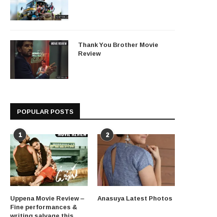
Thank You Brother Movie
Review
POPULAR POSTS
1
2
Uppena Movie Review –
Anasuya Latest Photos
Fine performances &
writing salvage this