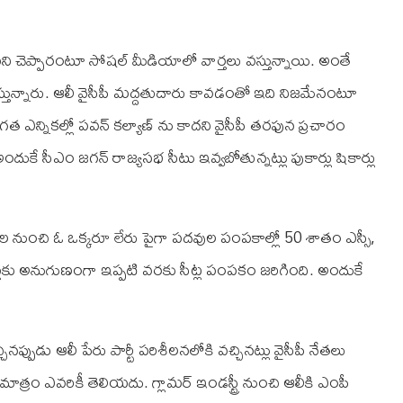
ని చెప్పారంటూ సోషల్ మీడియాలో వార్తలు వస్తున్నాయి. అంతే
ేస్తున్నారు. ఆలీ వైసీపీ మద్దతుదారు కావడంతో ఇది నిజమేనంటూ
గత ఎన్నికల్లో పవన్ కల్యాణ్ ను కాదని వైసీపీ తరఫున ప్రచారం
ందుకే సీఎం జగన్ రాజ్యసభ సీటు ఇవ్వబోతున్నట్లు పుకార్లు షికార్లు
ింల నుంచి ఓ ఒక్కరూ లేరు పైగా పదవుల పంపకాల్లో 50 శాతం ఎస్సీ,
షన్లకు అనుగుణంగా ఇప్పటి వరకు సీట్ల పంపకం జరిగింది. అందుకే
్పుడు ఆలీ పేరు పార్టీ పరిశీలనలోకి వచ్చినట్లు వైసీపీ నేతలు
రం ఎవరికీ తెలియదు. గ్లామర్ ఇండస్ట్రీ నుంచి ఆలీకి ఎంపీ