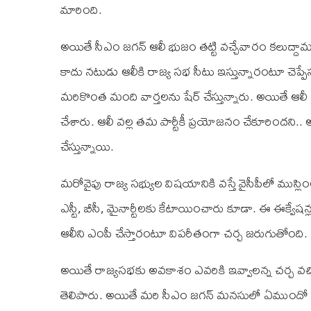
మారింది.
అయితే సీఎం జగన్ ఆలీ భుజం తట్టి వచ్చేవారం కలుద్దామ
కాదు నటుడు ఆలీకి రాజ్య సభ సీటు ఇస్తున్నారంటూ చెప్ప
మరికొంత మంది వార్తలను షేర్ చేస్తున్నారు. అయితే ఆలీ 
చేశారు. ఆలీ వల్ల తమ పార్టీకీ ప్రయోజనం చేకూరిందని.. అ
చేస్తున్నాయి.
మరోవైపు రాజ్య సభ్యుల విషయానికి వస్తే వైసీపీలో ముస్ల
ఎస్టీ, బీసీ, మైనార్టీలకు కేటాయించారు కూడా. ఈ ఈక్వే
ఆలీని ఎంపీ చేస్తారంటూ విపరీతంగా చర్చ జరుగుతోంది.
అయితే రాజ్యసభకు అవకాశం ఎవరికి ఇవ్వాలన్న చర్చ వచ్చినప
తెలిపారు. అయితే మరి సీఎం జగన్ మనసులో ఏముందో మాత్