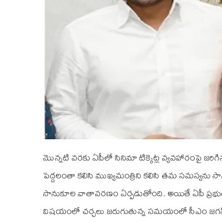
మొన్నటి వరకు ఏపీలో సినిమా టిక్కెట్ల వ్యవహారంపై జరిగి
పెద్దలంతా కలిసి ముఖ్యమంత్రిని కలిసి తమ సమస్యను సామ
సానుకూల వాతావరణం ఏర్పడుతోంది. అయితే ఏపీ ప్రభుత్వానికి
విషయంలో చర్చలు జరుగుతున్న సమయంలో సీఎం జగన్ 