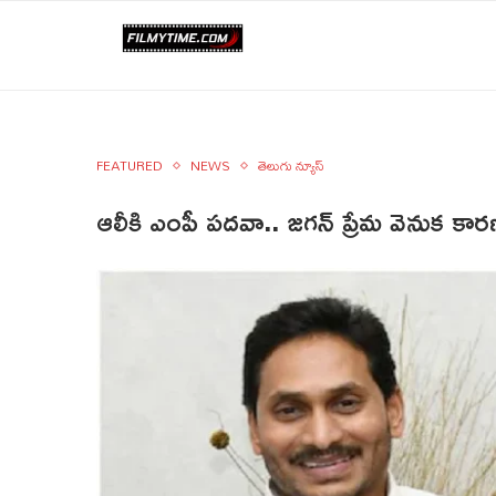
FEATURED
NEWS
తెలుగు న్యూస్
ఆలీకి ఎంపీ పదవా.. జగన్ ప్రేమ వెనుక క