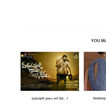
YOU M
మధురపూడి గ్రామం అనే నేను…!
Anasuy