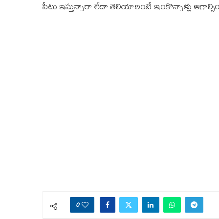
సీటు ఇస్తున్నారా లేదా తెలియాలంటే ఇంకొన్నాళ్లు ఆగాల్సిం
0