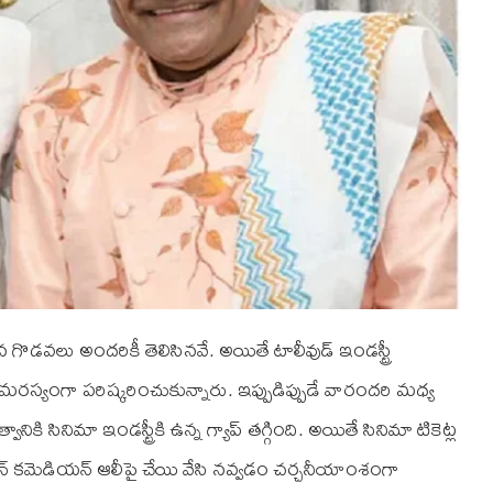
న గొడవలు అందరికీ తెలిసినవే. అయితే టాలీవుడ్ ఇండస్ట్రీ
రస్యంగా పరిష్కరించుకున్నారు. ఇప్పుడిప్పుడే వారందరి మధ్య
 సినిమా ఇండస్ట్రీకి ఉన్న గ్యాప్ తగ్గింది. అయితే సినిమా టికెట్ల
కమెడియన్ ఆలీపై చేయి వేసి నవ్వడం చర్చనీయాంశంగా