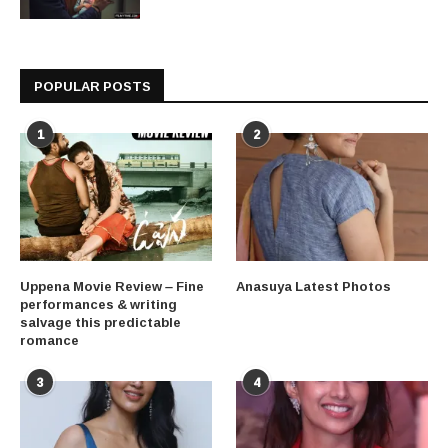
POPULAR POSTS
1
2
Uppena Movie Review – Fine
Anasuya Latest Photos
performances & writing
salvage this predictable
romance
3
4