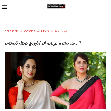
FEATURED
GOSSIPS
NEWS
తెలుగు న్యూస్
పాపులర్ చేసిన డైరెక్టరేకే నో చెప్పిన అనసూయ ..?