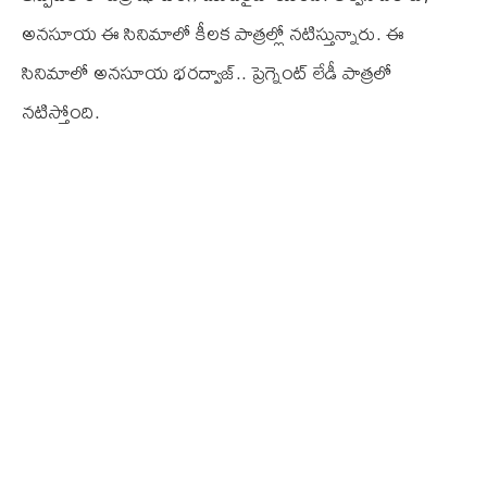
అనసూయ ఈ సినిమాలో కీలక పాత్రల్లో నటిస్తున్నారు. ఈ
సినిమాలో అనసూయ భరద్వాజ్.. ప్రెగ్నెంట్ లేడీ పాత్రలో
నటిస్తోంది.