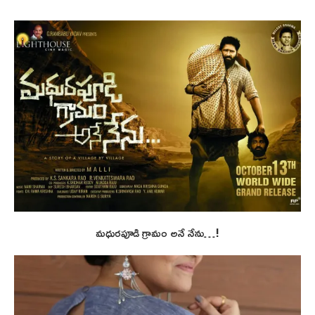
మధురపూడి గ్రామం అనే నేను…!