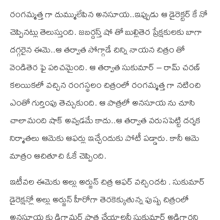
రంగమ్మత్త గా దుమ్ములేపిన అనసూయ..ఇప్పుడు ఆ డైరెక్టర్ కే నో
చెప్పినట్లు తెలుస్తుంది. జబర్దస్త్ షో తో బుల్లితెర ప్రేక్షకులకు బాగా
దగ్గరైన ఈమె..ఆ తర్వాత సోగ్గాడే చిన్ని నాయన చిత్రం తో
వెండితెర ఫై పరిచమైంది. ఆ తర్వాత సుకుమార్ – రామ్ చరణ్
కలయికలో వచ్చిన రంగస్థలం చిత్రంలో రంగమ్మత్త గా నటించి
ఎంతో గుర్తింపు తెచ్చుకుంది. ఆ పాత్రలో అనసూయ ను చూసి
చాలామంది షాక్ అవ్వడమే కాదు..ఆ తర్వాత వరుసపెట్టి దర్శక
నిర్మాతలు ఆమెకు ఆఫర్లు ఇచ్చేందుకు పోటీ పడ్డారు. కానీ ఆమె
మాత్రం ఆచితూచి ఓకే చెప్పింది.
ఇటీవల ఈమెకు అల్లు అర్జున్ చిత్ర ఆఫర్ వచ్చిందట . సుకుమార్
డైరెక్షన్లో అల్లు అర్జున్ హీరోగా తెరకెక్కుతున్న పుష్ప చిత్రంలో
అనసూయ కు డిగ్లామర్‌ పాత్ర చేయాలనీ సుకుమార్ అడిగార‌ని