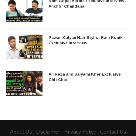
Ram Gopal Varma Exclusive Interview –
Anchor Chandana
Pawan Kalyan Hair Stylist Ram Koniki
Exclusive Interview
Ali Reza and Saiyami Kher Exclusive
Chit Chat
About Us
Disclaimer
Privacy Policy
Contact Us