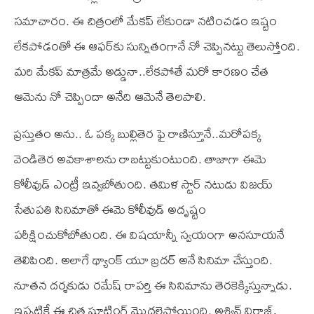
స‌మాచారం. ఈ చిత్రంలో మేకప్‌ లేకుండా నటించడం ఇష్టం
లేకపోడంతో ఈ ఆఫర్‌కు సున్నితంగానే నో చెప్పిన‌ట్టు తెలుస్తోంది.
మరి మేకప్‌ మాత్రమే అడ్డునా..లేకపోతే మరో కారణం చేత
ఆమెను నో చెప్పిందా అనేది ఆమెనే తెలపాలి.
ప్రస్తుతం అను.. ఓ పక్క బుల్లితెర ఫై రాణిస్తూనే..మరోపక్క
వెండితెర అవకాశాలను రాబట్టుకుంటుంది. తాజాగా ఈమె
కోలీవుడ్ ఎంట్రీ ఇవ్వబోతుంది. తమిళ స్టార్ నటుడు విజయ్
సేతుపతి సినిమాతో ఈమె కోలీవుడ్ అదృష్టం
పరీక్షించుకోబోతుంది. ఈ విషయాన్నీ స్వయంగా అనసూయనే
తెలిపింది. అలాగే థ్యాంక్ యూ బ్రదర్ అనే సినిమా చేస్తుంది.
నూతన దర్శకుడు రమేష్ రాపర్తి ఈ సినిమాను తెరకెక్కిస్తున్నాడు.
ఇప్పటికే ఈ చిత్ర షూటింగ్ మొదలైపోయింది. అశ్విన్ విరాజ్,