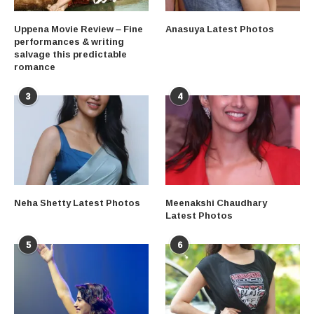
Uppena Movie Review – Fine
Anasuya Latest Photos
performances & writing
salvage this predictable
romance
3
4
Neha Shetty Latest Photos
Meenakshi Chaudhary
Latest Photos
5
6