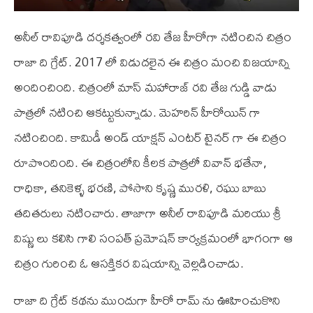
అనీల్ రావిపూడి దర్శకత్వంలో రవి తేజ హీరోగా నటించిన చిత్రం
రాజా ది గ్రేట్. 2017 లో విడుదలైన ఈ చిత్రం మంచి విజయాన్ని
అందించింది. చిత్రంలో మాస్ మహారాజ్ రవి తేజ గుడ్డి వాడు
పాత్రలో నటించి ఆకట్టుకున్నాడు. మెహరిన్ హీరోయిన్ గా
నటించింది. కామిడీ అండ్ యాక్షన్ ఎంటర్ టైనర్ గా ఈ చిత్రం
రూపొందింది. ఈ చిత్రంలోని కీలక పాత్రలో వివాన్ భతేనా,
రాధికా, తనికెళ్ళ భరణి, పోసాని కృష్ణ మురళి, రఘు బాబు
తదితరులు నటించారు. తాజాగా అనీల్ రావిపూడి మరియు శ్రీ
విష్ణు లు కలిసి గాలి సంపత్ ప్రమోషన్ కార్యక్రమంలో భాగంగా ఆ
చిత్రం గురించి ఓ ఆసక్తికర విషయాన్ని వెల్లడించాడు.
రాజా ది గ్రేట్ కథను ముందుగా హీరో రామ్ ను ఊహించుకొని