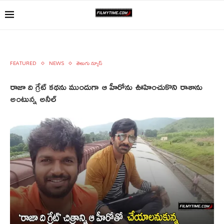
FEATURED
NEWS
తెలుగు న్యూస్
రాజా ది గ్రేట్ కథను ముందుగా ఆ హీరోను ఊహించుకొని రాశాను
అంటున్న అనీల్