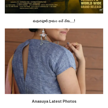
మధురపూడి గ్రామం అనే నేను…!
Anasuya Latest Photos