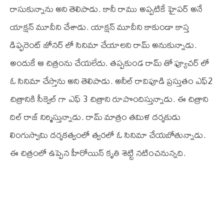
రాసుకున్నాను అని తెలిపాడు. కానీ రాము అప్పటికే హైపర్ అనే
యాక్షన్ మూవీని చేశాడు. యాక్షన్ మూవీని కాకుండా కాస్త
డిఫ్ఫరెంట్ జోనర్ లో సినిమా చేయాలని రామ్ అనుకున్నాడు.
అందుకే ఆ చిత్రంను చేయలేదు. తప్పకుండ రామ్ తో ఫ్యూచర్ లో
ఓ సినిమా చేస్తాను అని తెలిపాడు. అనీల్ రావిపూడి ప్రస్తుతం ఎఫ్2
చిత్రానికి సీక్వెల్ గా ఎఫ్ 3 చిత్రాని రూపొందిస్తున్నాడు. ఈ చిత్రాని
దిల్ రాజ్ నిర్మిస్తున్నాడు. రామ్ మాత్రం తమిళ దర్శకుడు
లింగుస్వామి దర్శకత్వంలో త్వరలో ఓ సినిమా చేయబోతున్నాడు.
ఈ చిత్రంలో ఉప్పెన హీరోయిన్ కృతి శెట్టి నటించనున్నది.