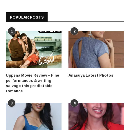
POPULAR POSTS
1
2
Uppena Movie Review – Fine
Anasuya Latest Photos
performances & writing
salvage this predictable
romance
3
4