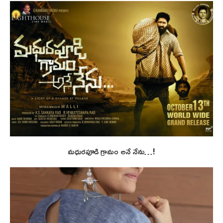
మధురపూడి గ్రామం అనే నేను…!