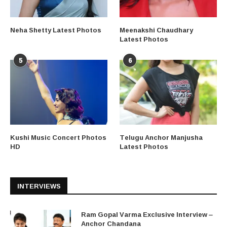
Neha Shetty Latest Photos
Meenakshi Chaudhary
Latest Photos
5
6
Kushi Music Concert Photos
Telugu Anchor Manjusha
HD
Latest Photos
INTERVIEWS
Ram Gopal Varma Exclusive Interview –
Anchor Chandana