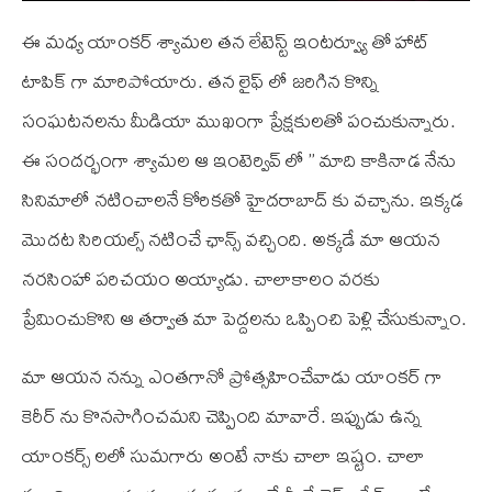
ఈ మధ్య యాంకర్ శ్యామల తన లేటెస్ట్ ఇంటర్వ్యూ తో హాట్
టాపిక్ గా మారిపోయారు. తన లైఫ్ లో జరిగిన కొన్ని
సంఘటనలను మీడియా ముఖంగా ప్రేక్షకులతో పంచుకున్నారు.
ఈ సందర్భంగా శ్యామల ఆ ఇంటెర్వివ్ లో ” మాది కాకినాడ నేను
సినిమాలో నటించాలనే కోరికతో హైదరాబాద్ కు వచ్చాను. ఇక్కడ
మొదట సిరియల్స్ నటించే ఛాన్స్ వచ్చింది. అక్కడే మా ఆయన
నరసింహా పరిచయం అయ్యాడు. చాలాకాలం వరకు
ప్రేమించుకొని ఆ తర్వాత మా పెద్దలను ఒప్పించి పెళ్లి చేసుకున్నాం.
మా ఆయన నన్ను ఎంతగానో ప్రోత్సహించేవాడు యాంకర్ గా
కెరీర్ ను కొనసాగించమని చెప్పింది మావారే. ఇప్పుడు ఉన్న
యాంకర్స్ లలో సుమగారు అంటే నాకు చాలా ఇష్టం. చాలా