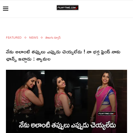
FEATURED
NEWS
తెలుగు న్యూస్
నేను అలాంటి తప్పులు ఎప్పుడు చెయ్యలేదు ! నా భర్త ఫ్రెండ్ నాకు
ఛాన్స్ ఇచ్చాడు : శ్యామల