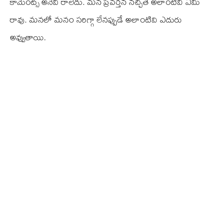
కామెంట్స్ అనేవి రాలేదు. మన ప్రవర్తన నచ్చితే అలాంటివి ఏమి
రావు. మనలో మనం సరిగ్గా లేనప్పుడే అలాంటివి ఎదురు
అవ్వుతాయి.