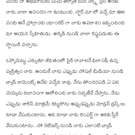
మంది నా అభిమానులు సుమ తర్వాతే మీదే నెక్స్ట్ ప్లేస్ అంటే
నాకు చాలా ఆనందం గా ఉంటుంది. స్టార్ మా లో వచ్చే మా ఊరి
వంట అనే ప్రోగ్రాంకు యాంకర్ గా నాకు అవకాశం ఇప్పించింది
మా ఆయన స్నేహితుడు. అక్కడి నుండి చాలా కష్టపడుతు ఈ
స్థాయికి వచ్చాను.
ఒక్కొమెట్టు ఎక్కుతూ జీవితంలో పైకి రావాలనే ఫిలాసఫీ ఉన్న
వ్యక్తిత్వం నాది. అందుకే నాకు ఎప్పుడు సోషల్ మీడియా నుండి
బ్యాడ్ కామెంట్స్ అనేవి వచ్చేవి కావు. నేను తొందరపడి ఏ పని
చెయ్యను నిదానంగా ఆలోచించి నాకు నచ్చితేనే చేస్తాను. నేను
ఎప్పుడు శారీస్ మాత్రమే కట్టుకొను అప్పుడప్పుడు మోడ్రన్ డ్రస్స్ లు
కూడా వేసుకుంటాను. అవి కూడా నాకు కంఫర్ట్ గా అనిపిస్తేనే
వేసుకుంటాను.. సో నెటిజన్స్ నుండి నాకు ఎలాంటి బ్యాడ్