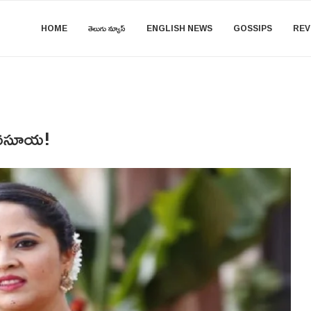
HOME
తెలుగు న్యూస్
ENGLISH NEWS
GOSSIPS
REV
్ అనసూయ!