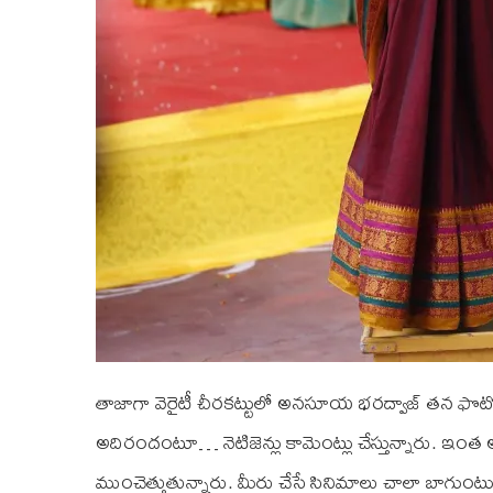
తాజాగా వెరైటీ చీరకట్టులో అనసూయ భరద్వాజ్ తన ఫొటో
అదిరందంటూ… నెటిజెన్లు కామెంట్లు చేస్తున్నారు. ఇం
ముంచెత్తుతున్నారు. మీరు చేసే సినిమాలు చాలా బాగుంటు