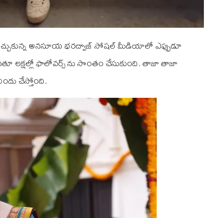
ేరు తెచ్చుకున్న అనసూయ భరద్వాజ్ సోషల్ మీడియాలో ఎప్పుడూ
 అవతూ లక్షల్లో ఫాలోవర్స్ ను సొంతం చేసుకుంది. తాజా తాజా
ు చేస్తోంది.