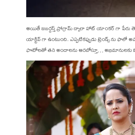
అయితే జబర్దస్త్ ప్రోగ్రామ్ ద్వారా హాట్ యాంకర్ గా ప
యాక్టివ్ గా ఉంటుంది. ఎప్పటికప్పుడు ట్రెండ్స్ ను ఫాలో
ఫొటోలతో తన అందాలను ఆరబోస్తూ… అభిమానులకు వింద