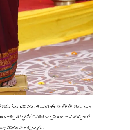
లను షేర్ చేసింది. అయితే ఈ ఫొటోల్లో ఆమె లుక్
త అందాన్ని తట్టుకోలేకపోతున్నామంటూ పొగడ్తలతో
న్నాయంటూ చెప్తున్నారు.