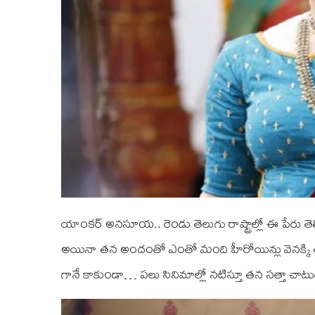
యాంకర్ అనసూయ.. రెండు తెలుగు రాష్ట్రాల్లో ఈ పేరు తెల
అయినా తన అందంతో ఎంతో మంది హీరోయిన్లు వెనక్కి 
గానే కాకుండా… పలు సినిమాల్లో నటిస్తూ తన సత్తా చాట