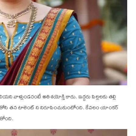
ియని వాళ్లుండరంటే అతిశయోక్తి కాదు. ఇద్దరు పిల్లలకు తల్లి
తోసి తన టాలెంట్ ని నిరూపించుకుంటోంది. కేవలం యాంకర్
ుతోంది.