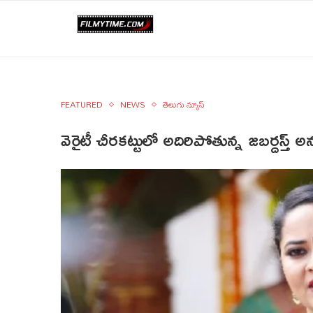
FEATURED
NEWS
తెలుగు న్యూస్
వెరైటీ చీరకట్టులో అదిరిపోతున్న జబర్దస్త