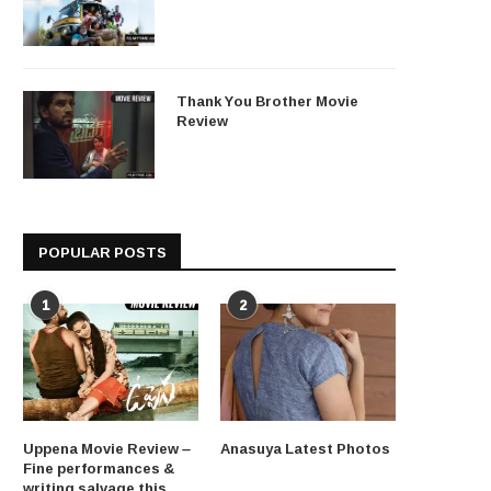
Thank You Brother Movie
Review
POPULAR POSTS
1
2
Uppena Movie Review –
Anasuya Latest Photos
Fine performances &
writing salvage this