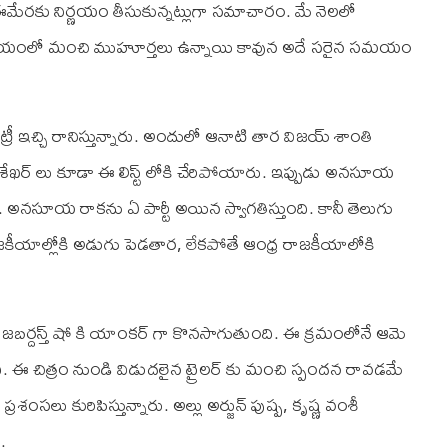
మేరకు నిర్ణయం తీసుకున్నట్లుగా సమాచారం. మే నెలలో
. ఆ సమయంలో మంచి ముహూర్తలు ఉన్నాయి కావున అదే సరైన సమయం
రీ ఇచ్చి రానిస్తున్నారు. అందులో ఆనాటి తార విజయ్ శాంతి
ేఖర్ లు కూడా ఈ లిస్ట్ లోకి చేరిపోయారు. ఇప్పుడు అనసూయ
ది. అనసూయ రాకను ఏ పార్టీ అయిన స్వాగతిస్తుంది. కానీ తెలుగు
ాజకీయాల్లోకి అడుగు పెడతార, లేకపోతే ఆంధ్ర రాజకీయాలోకి
రపై జబర్దస్త్ షో కి యాంకర్ గా కొనసాగుతుంది. ఈ క్రమంలోనే ఆమె
ది. ఈ చిత్రం నుండి విడుదలైన ట్రైలర్ కు మంచి స్పందన రావడమే
సలు కురిపిస్తున్నారు. అల్లు అర్జున్ పుష్ప, కృష్ణ వంశీ
.