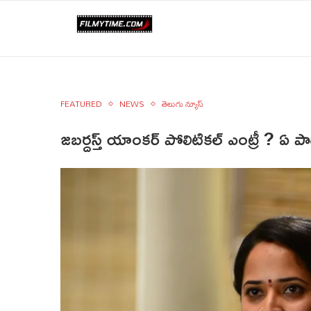
FEATURED
NEWS
తెలుగు న్యూస్
జబర్దస్త్ యాంకర్ పోలిటికల్ ఎంట్రీ ? ఏ పా