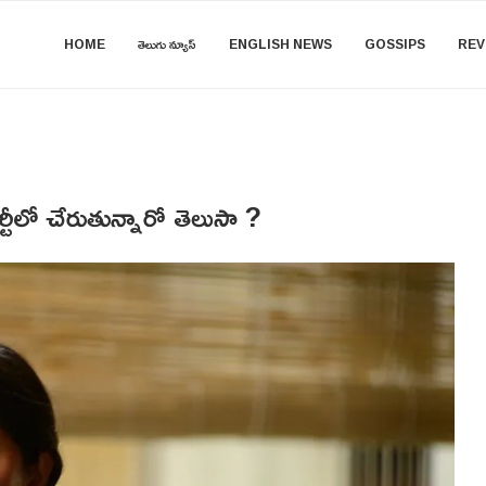
HOME
తెలుగు న్యూస్
ENGLISH NEWS
GOSSIPS
REV
ర్టీలో చేరుతున్నారో తెలుసా ?