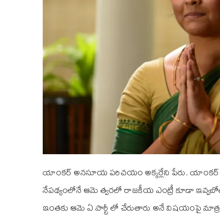
యాంకర్ అనసూయ పరిచయం అక్కర్లేని పేరు. యాంకర్ గ
నేపథ్యంలోనే ఆమె త్వరలో రాజకీయ ఎంట్రీ కూడా ఇవ్వ
ఇంతకు ఆమె ఏ పార్టీ లో చేరుతారు అనే విషయంపై మాత్