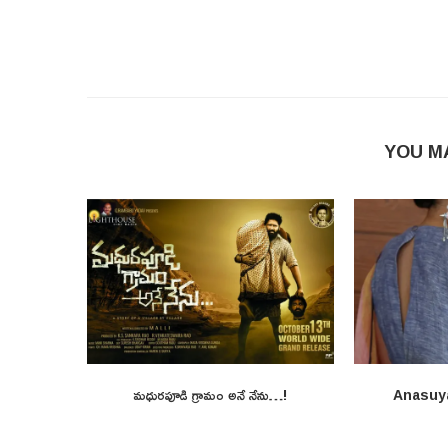
YOU M
మధురపూడి గ్రామం అనే నేను…!
Anasuy