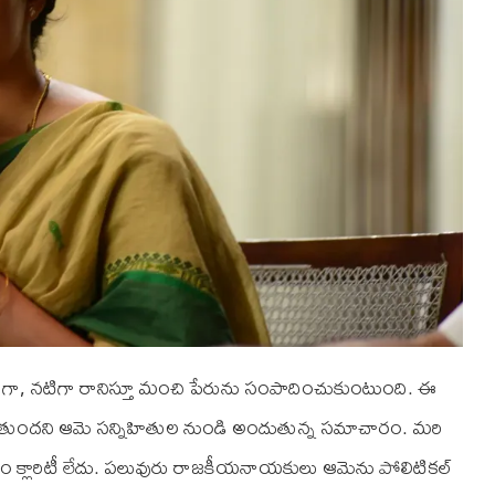
ా, నటిగా రానిస్తూ మంచి పేరును సంపాదించుకుంటుంది. ఈ
బోతుందని ఆమె సన్నిహితుల నుండి అందుతున్న సమాచారం. మరి
రం క్లారిటీ లేదు. పలువురు రాజకీయనాయకులు ఆమెను పోలిటికల్