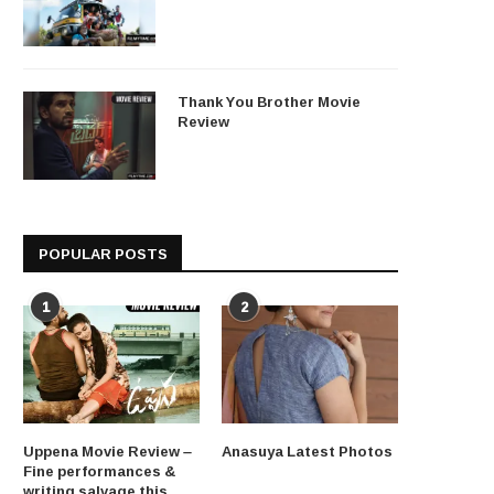
Thank You Brother Movie
Review
POPULAR POSTS
1
2
Uppena Movie Review –
Anasuya Latest Photos
Fine performances &
writing salvage this