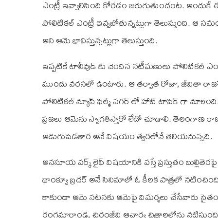
ఎంట్రీ ఇవ్వాలిసింది కోరడం జరుగుతుందంట. అందుకే ఈ
పోలిటికల్ ఎంట్రీ ఇవ్వబోతున్నట్లుగా తెలుస్తుంది
అని ఆమె భావిస్తున్నట్లుగా తెలుస్తుంది.
ఇప్పటికే టాలీవుడ్ కు చెందిన నటీమణులు పోలిటికల్ ఎంట్
ముందు వరసలో ఉంటారు. ఆ తర్వాత రోజా, జీవితా రాజశ
పోలిటికల్ న్యూస్ ఫిల్మ్ నగర్ లో హాట్ టాపిక్ గా మారిం
ప్రజలు ఆమెను స్వాగతిస్తారో లేదో చూడాలి. తెలంగాణ ర
అడుగుపెడతార అనే విషయం త్వరలోనే తెలియనున్నది.
అనసూయ వర్క్ లైఫ్ విషయానికి వస్తే ప్రస్తుతం బుల్లితె
థాంక్యూ బ్రదర్ అనే సినిమాలో ఓ కీలక పాత్రలో నటించిం
కాకుండా ఆమె నటనకు ఆమెపై విమర్శలు చేసేవారు సైతం ప్రశం
రంగమార్తాండ, చిరంజీవి ఆచార్య చిత్రాలలోను నటిస్తుంది