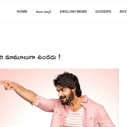
HOME
తెలుగు న్యూస్
ENGLISH NEWS
GOSSIPS
REV
సారి మామూలుగా ఉండదు !