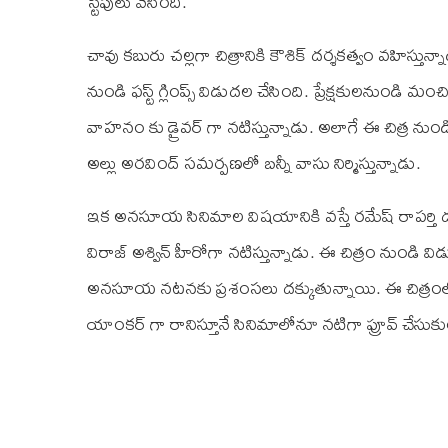
స్టేపులు వేసింది.
చావు కబురు చల్లగా చిత్రానికి కౌశిక్ దర్శకత్వం వహిస్తున్న
నుండి ఫస్ట్ గ్లింప్స్ విడుదల చేసింది. ప్రేక్షకులనుండి మంచి
వాహనం కు డ్రైవర్ గా నటిస్తున్నాడు. అలాగే ఈ చిత్ర నుం
అల్లు అరవింద్ సమర్పణలో బన్నీ వాసు నిర్మిస్తున్నాడు.
ఇక అనసూయ సినిమాల విషయానికి వస్తే రమేష్ రాపర్తి దర్శ
విరాజ్ అశ్విన్ హీరోగా నటిస్తున్నాడు. ఈ చిత్రం నుండి విడ
అనసూయ నటనకు ప్రశంసలు దక్కుతున్నాయి. ఈ చిత్రంలో ఈమె 
యాంకర్ గా రానిస్తూనే సినిమాలోనూ నటిగా ప్రూవ్ చేసుక