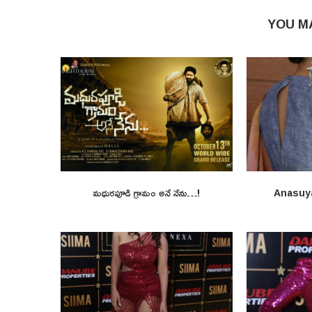
YOU M
మధురపూడి గ్రామం అనే నేను…!
Anasuy