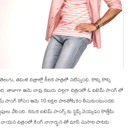
గు, తమిళ చిత్రాల్లో కీలక పాత్రలో నటిస్తుంది. కొన్ని కొన్ని
స్తుంది. తాజాగా ఆమె చావు కబురు చల్లగా చిత్రంలో ఓ ఐటెమ్ సాంగ్ లో
 ఐటెమ్ సాంగ్ కోసం ఆమె 10 లక్షల పారితోషికం తీసుకుంటుందని
ేపులు వేసింది. కనుక ఐటెమ్ సాంగ్స్ కు స్టెప్స్ వెయ్యడం కొత్తేమీ
్ని నాయన చిత్రంలో కింగ్ నాగార్జున తో మాస్ మసాల పాటకు