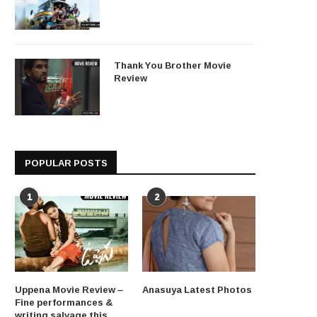
Thank You Brother Movie
Review
POPULAR POSTS
1
2
Uppena Movie Review –
Anasuya Latest Photos
Fine performances &
writing salvage this