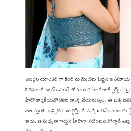
జబర్దస్త్ యాంకర్ గా కెరీర్ ను మొదలు పెట్టిన అనసూయ తెలు
సినిమాల్లో ఐటెమ్ సాంగ్ లోనూ కుర్ర హీరోలతో స్టెప్స్ వే
హీరో కార్తికేయతో కలిసి డ్యాన్స్ చేయనున్నది. ఈ ఒక్క
తెలుస్తుంది. ఇప్పటికే జబర్దస్త్ లో ఎన్నో ఐటెమ్ పాటలకు స్ట
కాదు. ఆ మధ్య నాగార్జున హీరోగా నటించిన సోగ్గాడే చిన