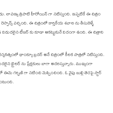
ాడు. లావణ్య త్రిపాటి హీరోయిన్ గా నటిస్తుంది. ఇప్పటికే ఈ చిత్రం
 రెస్పాన్స్ వచ్చింది. ఈ చిత్రంలో కార్తికేయ శవాల ను తీసుకెళ్ళే
డి విడుదలైన టీజర్ కు కూడా ఆకట్టుకునే విదంగా ఉంది. ఈ చిత్రాని
కత్వంలో థాంక్యూ బ్రదర్ అనే చిత్రంలో కీలక పాత్రలో నటిస్తుంది.
ుదలైన ట్రైలర్ ను ప్రేక్షకులు బాగా అదరిస్తున్నారు. ముఖ్యంగా
గర్భిణి గా నటించి మెప్పించింది. ఓ వైపు బుల్లి తెరపై స్టార్
ుంటుంది.