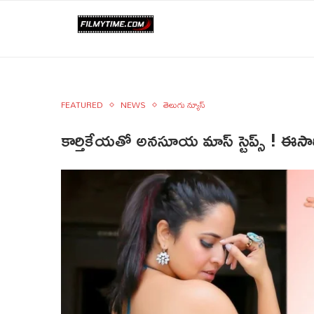
FEATURED
NEWS
తెలుగు న్యూస్
కార్తికేయతో అనసూయ మాస్ స్టెప్స్ ! ఈ