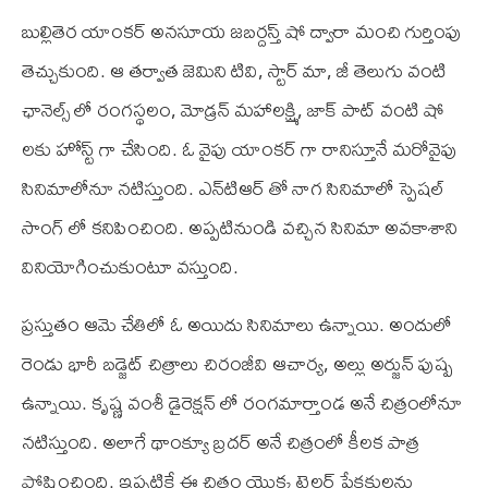
బుల్లితెర యాంకర్ అనసూయ జబర్దస్త్ షో ద్వారా మంచి గుర్తింపు
తెచ్చుకుంది. ఆ తర్వాత జెమిని టి‌వి, స్టార్ మా, జీ తెలుగు వంటి
ఛానెల్స్ లో రంగస్థలం, మోడ్రన్ మహాలక్ష్మి, జాక్ పాట్ వంటి షో
లకు హోస్ట్ గా చేసింది. ఓ వైపు యాంకర్ గా రానిస్తూనే మరోవైపు
సినిమాలోనూ నటిస్తుంది. ఎన్‌టి‌ఆర్ తో నాగ సినిమాలో స్పెషల్
సాంగ్ లో కనిపించింది. అప్పటినుండి వచ్చిన సినిమా అవకాశాని
వినియోగించుకుంటూ వస్తుంది.
ప్రస్తుతం ఆమె చేతిలో ఓ అయిదు సినిమాలు ఉన్నాయి. అందులో
రెండు భారీ బడ్జెట్ చిత్రాలు చిరంజీవి ఆచార్య, అల్లు అర్జున్ పుష్ప
ఉన్నాయి. కృష్ణ వంశీ డైరెక్షన్ లో రంగమార్తాండ అనే చిత్రంలోనూ
నటిస్తుంది. అలాగే థాంక్యూ బ్రదర్ అనే చిత్రంలో కీలక పాత్ర
పోషించింది. ఇప్పటికే ఈ చిత్రం యొక్క ట్రైలర్ ప్రేక్షకులను