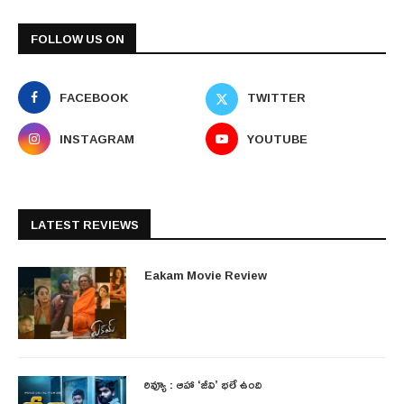
FOLLOW US ON
FACEBOOK
TWITTER
INSTAGRAM
YOUTUBE
LATEST REVIEWS
Eakam Movie Review
రివ్యూ : ఆహా ‘జీవి’ భలే ఉంది