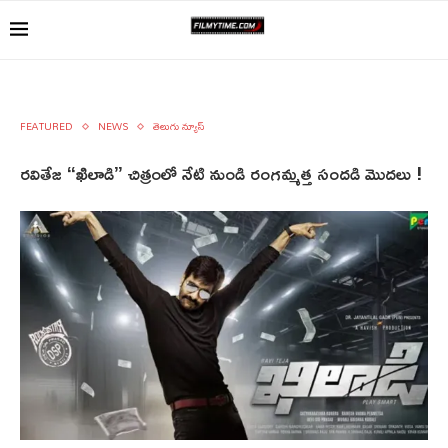
FEATURED
NEWS
తెలుగు న్యూస్
రవితేజ “ఖిలాడి” చిత్రంలో నేటి నుండి రంగమ్మత్త సందడి మొదలు !