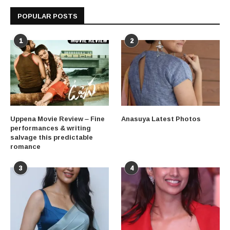
POPULAR POSTS
1
2
Uppena Movie Review – Fine
Anasuya Latest Photos
performances & writing
salvage this predictable
romance
3
4