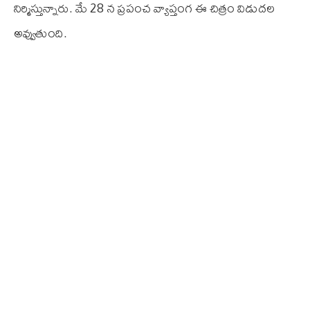
నిర్మిస్తున్నారు. మే 28 న ప్రపంచ వ్యాప్తంగ ఈ చిత్రం విడుదల
అవ్వుతుంది.