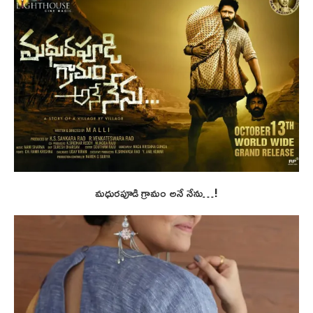
మధురపూడి గ్రామం అనే నేను…!