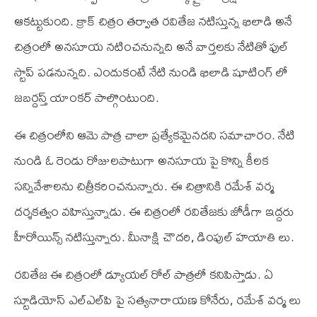
ఆకట్టుకుంది. క్రాక్ చిత్రం తర్వాత రవితేజ నటిస్తున్న ఖిలాడి అనే
చిత్రంలో అనసూయ నటించనున్నది అనే వార్తలకు నేటితో ఫుల్
స్టాప్ పడనున్నది. ఎందుకంటే నేటి నుండి ఖిలాడి షూటింగ్ లో
జబర్దస్త్ యాంకర్ పాల్గొంటుంది.
ఈ చిత్రంలోని ఆమె పాత్ర చాలా ప్రత్యేకమైనదని సమాచారం. నేటి
నుండి ఓ రెండు రోజులపాటుగా అనసూయ పై కొన్ని కీలక
సన్నివేశాలను చిత్రీకరించనున్నారు. ఈ చిత్రానికి రమేశ్ వర్మ
దర్శకత్వం వహిస్తున్నాడు. ఈ చిత్రంలో రవితేజకు జోడీగా ఇద్దరు
హీరోయిన్స్ నటిస్తున్నారు. మీనాక్షి చౌదరి, డింపుల్ హయాతి లు.
రవితేజ ఈ చిత్రంలో డ్యూయల్ రోల్ పాత్రలో కనిపిస్తాడు. ఏ
స్టూడియోస్ ఎల్‌ఎల్‌పి పై సత్యనారాయణ కోనేరు, రమేశ్ వర్మ లు