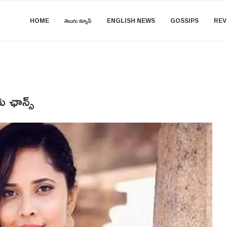
HOME
తెలుగు న్యూస్
ENGLISH NEWS
GOSSIPS
REV
ు ఛాన్స్