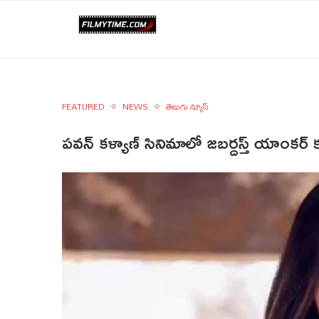
FEATURED
NEWS
తెలుగు న్యూస్
పవన్ కళ్యాణ్ సినిమాలో జబర్దస్త్ యాంకర్ క