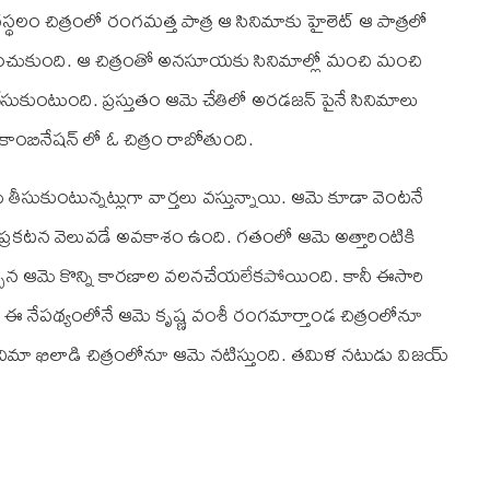
్థలం చిత్రంలో రంగమత్త పాత్ర ఆ సినిమాకు హైలెట్ ఆ పాత్రలో
ంచుకుంది. ఆ చిత్రంతో అనసూయకు సినిమాల్లో మంచి మంచి
ేసుకుంటుంది. ప్రస్తుతం ఆమె చేతిలో అరడజన్ పైనే సినిమాలు
్ కాంబినేషన్ లో ఓ చిత్రం రాబోతుంది.
సుకుంటున్నట్లుగా వార్తలు వస్తున్నాయి. ఆమె కూడా వెంటనే
ిక ప్రకటన వెలువడే అవకాశం ఉంది. గతంలో ఆమె అత్తారింటికి
చ్చిన ఆమె కొన్ని కారణాల వలనచేయలేకపోయింది. కానీ ఈసారి
 నేపథ్యంలోనే ఆమె కృష్ణ వంశీ రంగమార్తాండ చిత్రంలోనూ
ి సినిమా ఖిలాడి చిత్రంలోనూ ఆమె నటిస్తుంది. తమిళ నటుడు విజయ్