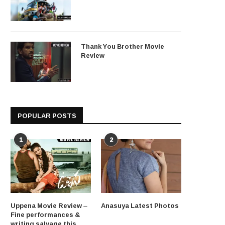
Thank You Brother Movie
Review
POPULAR POSTS
1
2
Uppena Movie Review –
Anasuya Latest Photos
Fine performances &
writing salvage this