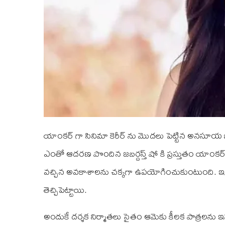
యాంకర్ గా సినిమా కెరీర్ ను మొదలు పెట్టిన అనసూయ బుల్
ఎంతో ఆదరణ పొందిన జబర్దస్త్ షో కి ప్రస్తుతం యాంకర్ గ
వచ్చిన అవకాశాలను చక్కగా ఉపయోగించుకుంటుంది. ఇప్
తెచ్చిపెట్టాయి.
అందుకే దర్శక నిర్మాతలు సైతం ఆమెకు కీలక పాత్రలను ఇస