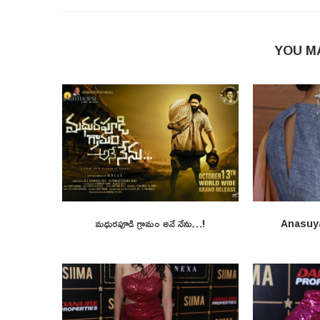
YOU M
మధురపూడి గ్రామం అనే నేను…!
Anasuy