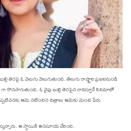
లి తెరపై ఓ వెలుగు వెలుగుతుంది. తెలుగు రాష్ట్రాల ప్రజలనుండి
ా కొనసాగుతుంది. ఓ వైపు బుల్లి తెరపైన రానిస్తూనే సినిమాలో
పటివరకు ఆమె నటించిన చిత్రాలు ఆమెకు మంచి పేరు
్తున్నారు. ఆ స్థాయికి అనసూయ చేరింది.