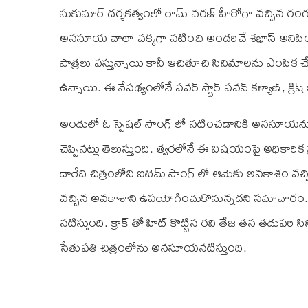
సుకుమార్ దర్శకత్వంలో రామ్ చరణ్ హీరోగా వచ్చిన రంగస
అనసూయ చాలా చక్కగా నటించి అందరిచే శభాస్ అనిపి
పాత్రలు వస్తున్నాయి కానీ ఆచితూచి సినిమాలను ఎంపిక చ
ఉన్నాయి. ఈ నేపథ్యంలోనే పవర్ స్టార్ పవన్ కళ్యాణ్, క్రిష
అందులో ఓ స్పెషల్ సాంగ్ లో నటించడానికి అనసూయను తీ
చెప్పినట్లు తెలుస్తుంది. త్వరలోనే ఈ విషయంపై అధికార
దారేది చిత్రంలోని ఐటెమ్ సాంగ్ లో ఆమెకు అవకాశం వ
వచ్చిన అవకాశాని ఉపయోగించుకొనున్నదని సమాచారం. ఈ
నటిస్తుంది. క్రాక్ తో హిట్ కొట్టిన రవి తేజ తన తదుపర
సేతుపతి చిత్రంలోను అనసూయనటిస్తుంది.