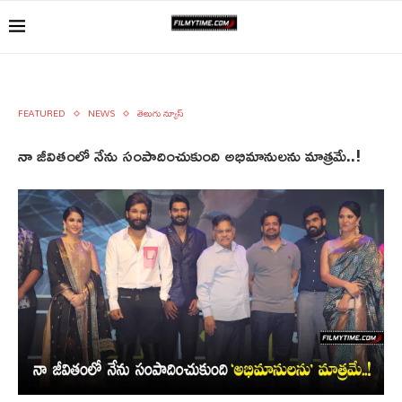
FEATURED
NEWS
తెలుగు న్యూస్
నా జీవితంలో నేను సంపాదించుకుంది అభిమానులను మాత్రమే..!