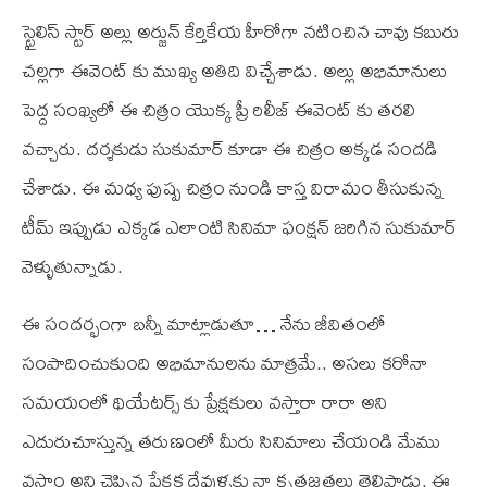
స్టైలిస్ స్టార్ అల్లు అర్జున్ కేర్తికేయ హీరోగా నటించిన చావు కబురు
చల్లగా ఈవెంట్ కు ముఖ్య అతిది విచ్చేశాడు. అల్లు అభిమానులు
పెద్ద సంఖ్యలో ఈ చిత్రం యొక్క ప్రీ రిలీజ్ ఈవెంట్ కు తరలి
వచ్చారు. దర్శకుడు సుకుమార్ కూడా ఈ చిత్రం అక్కడ సందడి
చేశాడు. ఈ మధ్య పుష్ప చిత్రం నుండి కాస్త విరామం తీసుకున్న
టీమ్ ఇప్పుడు ఎక్కడ ఎలాంటి సినిమా ఫంక్షన్ జరిగిన సుకుమార్
వెళ్ళుతున్నాడు.
ఈ సందర్భంగా బన్నీ మాట్లాడుతూ… నేను జీవితంలో
సంపాదించుకుంది అభిమానులను మాత్రమే.. అసలు కరోనా
సమయంలో థియేటర్స్ కు ప్రేక్షకులు వస్తారా రారా అని
ఎదురుచూస్తున్న తరుణంలో మీరు సినిమాలు చేయండి మేము
వస్తాం అని చెప్పిన ప్రేక్షక దేవుళ్ళకు నా కృతజ్ఞతలు తెలిపాడు. ఈ