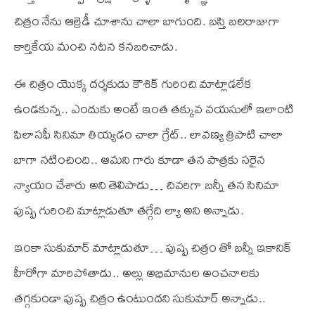
చిత్రం నేను ఆల్రెడీ చూశాను చాలా బాగుంది. బస్తి బలరాజుగా
కార్తికేయ మంచి నటన కనబరిచాడు.
ఈ చిత్రం యొక్క దర్శకుడు కౌశిక్ గురించి మాట్లాడలేక
ఉండకున్న.. ఎందుకు అంటే ఇంత తక్కువ వయసులో ఇలాంటి
ఫిలాసఫీ సినిమా తియ్యడం చాలా గ్రేట్.. లావణ్య త్రిపాటి చాలా
బాగా నటించింది.. ఆమని గారు కూడా తన పాత్రకు సరైన
న్యాయం చేశారు అని తెలిపాడు… చివరిగా బన్నీ తన సినిమా
పుష్ప గురించి మాట్లాడుతూ తగ్గేది ల్యా అని అన్నాడు.
ఇంకా సుకుమార్ మాట్లాడుతూ… పుష్ప చిత్రం తో బన్నీ ఇకానిక్
హీరోగా మారిపోతాడు.. అల్లు అభిమానుల అంచనాలకు
తగ్గకుండా పుష్ప చిత్రం ఉంటుందని సుకుమార్ అన్నాడు..