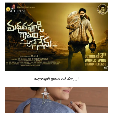
మధురపూడి గ్రామం అనే నేను…!