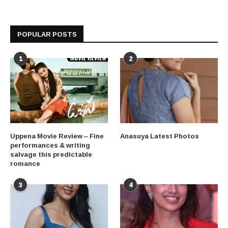
POPULAR POSTS
1
2
Uppena Movie Review – Fine
Anasuya Latest Photos
performances & writing
salvage this predictable
romance
3
4