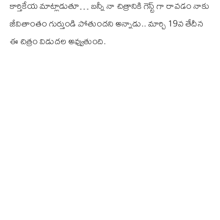
కార్తికేయ మాట్లాడుతూ… బన్నీ నా చిత్రానికి గెస్ట్ గా రావడం నాకు
జీవితాంతం గుర్తుండి పోతుందని అన్నాడు.. మార్చి 19వ తేదీన
ఈ చిత్రం విడుదల అవ్వుతుంది.