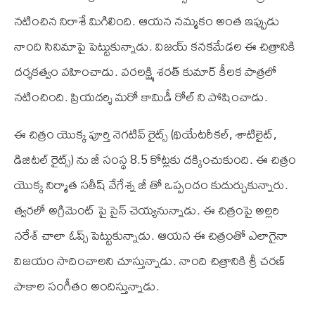
నటించిన నిరాశే మిగిలింది. ఆయన నమ్మకం అంత ఇప్పుడు
నాంది సినిమాపై పెట్టుకున్నాడు. విజయ్ కనకమేడల ఈ చిత్రానికి
దర్శకత్వం వహించాడు. వరలక్ష్మి శరత్ కుమార్ కీలక పాత్రలో
నటించింది. ప్రియదర్శి మరో కామిడీ రోల్ ని పోషించాడు.
ఈ చిత్రం యొక్క పూర్తి నెగటివ్ రైట్స్ (థియేటరీకల్, శాటిలైట్,
డిజిటల్ రైట్స్) ను జీ సంస్థ 8.5 కోట్లకు దక్కించుకుంది. ఈ చిత్రం
యొక్క నిర్మాత సతీష్ వేగేశ్న జీ తో ఒప్పందం కుదుర్చుకున్నారు.
త్వరలో అగ్రిమెంట్ పై సైన్ చెయ్యనున్నాడు. ఈ చిత్రంపై అల్లరి
నరేశ్ చాలా ఓప్స్ పెట్టుకున్నాడు. ఆయన ఈ చిత్రంతో ఎలాగైనా
విజయం సాదించాలని చూస్తున్నాడు. నాంది చిత్రానికి శ్రీ చరణ్
పాకాల సంగీతం అందిస్తున్నాడు.