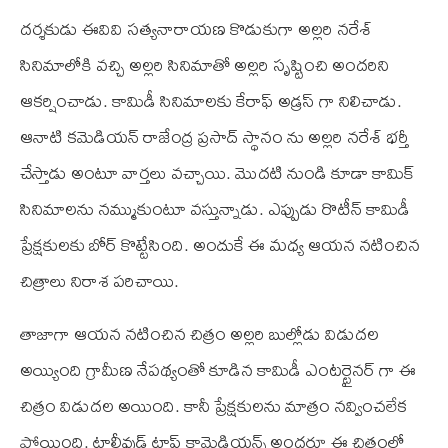
దర్శకుడు ఈ‌వి‌వి సత్యనారాయణ కొడుకుగా అల్లరి నరేశ్
సినిమాలోకి వచ్చి అల్లరి సినిమాతో అల్లరి సృష్టించి అందరిని
ఆకర్షించాడు. కామిడీ సినిమాలకు కేరాఫ్ అడ్రస్ గా నిలిచాడు.
ఆనాటి కమెడియన్ రాజేంద్ర ప్రసాద్ స్థానం ను అల్లరి నరేశ్ భర్తీ
చేస్తాడు అంటూ వార్తలు వచ్చాయి. మొదటి నుండి కూడా కామిక్
సినిమాలను నమ్ముకుంటూ వస్తున్నాడు. ఎప్పుడు రొటీన్ కామిడీ
ప్రేక్షకులకు బోర్ కొట్టేసింది. అందుకే ఈ మధ్య ఆయన నటించిన
చిత్రాలు నిరాశ పరిచాయి.
తాజాగా ఆయన నటించిన చిత్రం అల్లరి బుల్లోడు విడుదల
అయ్యింది గ్రామీణ నేపథ్యంతో కూడిన కామిడీ ఎంటర్టైనర్ గా ఈ
చిత్రం విడుదల అయింది. కానీ ప్రేక్షకులను మాత్రం నవ్వించలేక
పోయింది. టాలీవుడ్ టాప్ కామెడియన్స్ అందరూ ఈ చిత్రంలో