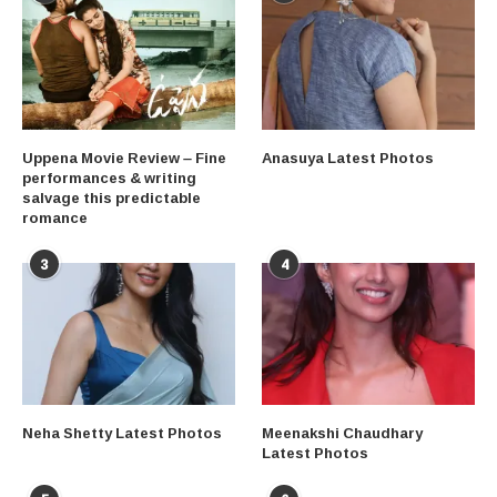
Uppena Movie Review – Fine
Anasuya Latest Photos
performances & writing
salvage this predictable
romance
3
4
Neha Shetty Latest Photos
Meenakshi Chaudhary
Latest Photos