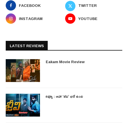
FACEBOOK
TWITTER
INSTAGRAM
YOUTUBE
LATEST REVIEWS
Eakam Movie Review
రివ్యూ : ఆహా ‘జీవి’ భలే ఉంది