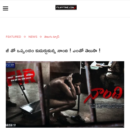
FEATURED
NEWS
తెలుగు న్యూస్
జీ తో ఒప్పందం కుదుర్చుకున్న నాంది ! ఎంతో తెలుసా !