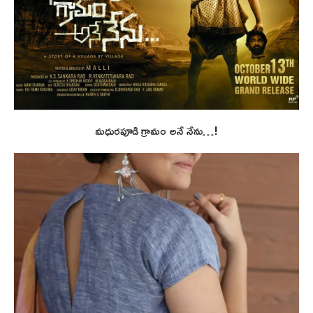
మధురపూడి గ్రామం అనే నేను…!