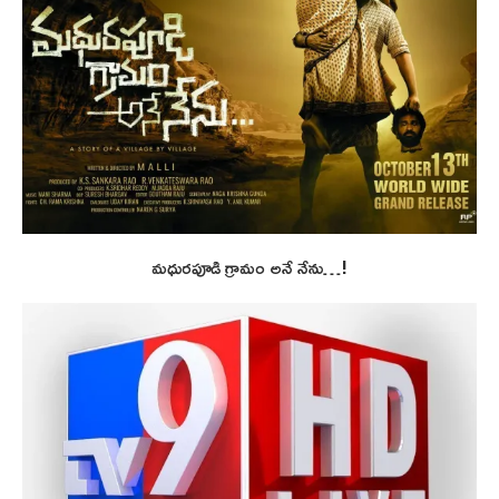
మధురపూడి గ్రామం అనే నేను…!