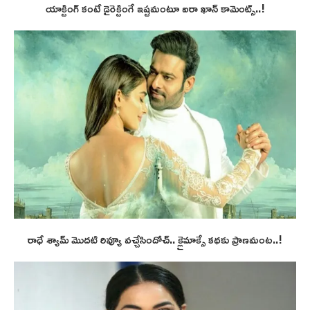
యాక్టింగ్ కంటే డైరెక్టింగే ఇష్టమంటూ ఐరా ఖాన్ కామెంట్స్..!
రాధే శ్యామ్ మొదటి రివ్యూ వచ్చేసిందోచ్.. క్లైమాక్సే కథకు ప్రాణమంట..!