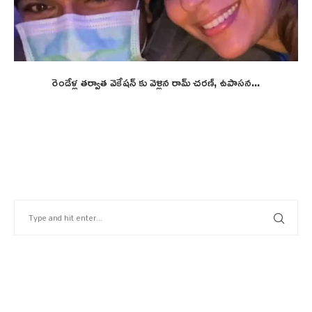
రెండేళ్ల తర్వాత వెకేషన్ కు వెళ్లిన రామ్ చరణ్, ఉపాసన...