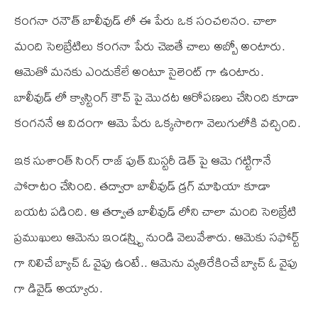
కంగనా రనౌత్ బాలీవుడ్ లో ఈ పేరు ఒక సంచలనం. చాలా
మంది సెలబ్రేటిలు కంగనా పేరు చెబితే చాలు అబ్బో అంటారు.
ఆమెతో మనకు ఎందుకేలే అంటూ సైలెంట్ గా ఉంటారు.
బాలీవుడ్ లో క్యాస్టింగ్ కౌచ్ పై మొదట ఆరోపణలు చేసింది కూడా
కంగననే ఆ విదంగా ఆమె పేరు ఒక్కసారిగా వెలుగులోకి వచ్చింది.
ఇక సుశాంత్ సింగ్ రాజ్ పుత్ మిస్టరీ డెత్ పై ఆమె గట్టిగానే
పోరాటం చేసింది. తద్వారా బాలీవుడ్ డ్రగ్ మాఫియా కూడా
బయట పడింది. ఆ తర్వాత బాలీవుడ్ లోని చాలా మంది సెలబ్రేటి
ప్రముఖులు ఆమెను ఇండస్ష్ట్రి నుండి వెలువేశారు. ఆమెకు సఫోర్ట్
గా నిలిచే బ్యాచ్ ఓ వైపు ఉంటే.. ఆమెను వ్యతిరేకించే బ్యాచ్ ఓ వైపు
గా డివైడ్ అయ్యారు.