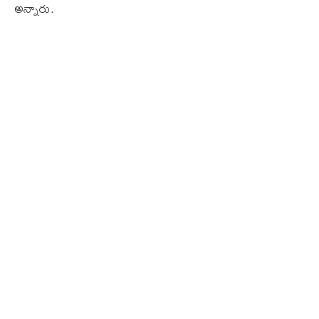
అన్నారు.