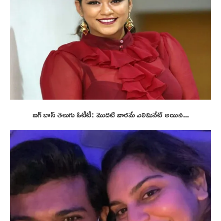
బిగ్ బాస్ తెలుగు ఓటీటీ: మొదటి వారమే ఎలిమినేట్ అయిన...