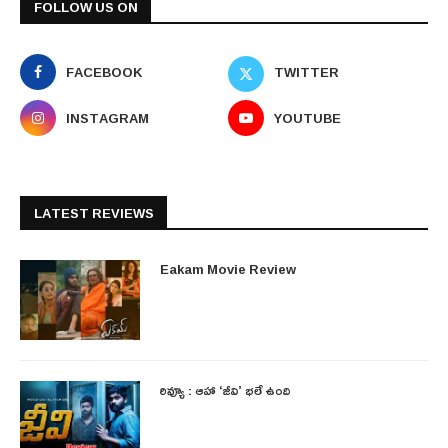
FOLLOW US ON
FACEBOOK
TWITTER
INSTAGRAM
YOUTUBE
LATEST REVIEWS
Eakam Movie Review
రివ్యూ : ఆహా ‘జీవి’ భలే ఉంది