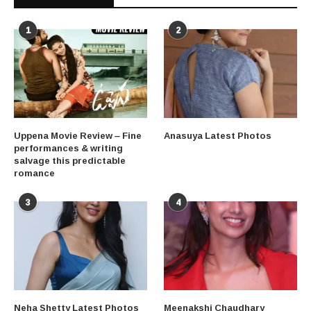
1
2
Uppena Movie Review – Fine
Anasuya Latest Photos
performances & writing
salvage this predictable
romance
3
4
Neha Shetty Latest Photos
Meenakshi Chaudhary