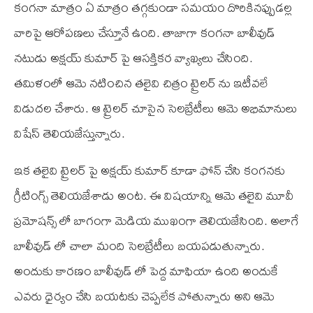
కంగనా మాత్రం ఏ మాత్రం తగ్గకుండా సమయం దొరికినప్పుడల్ల
వారిపై ఆరోపణలు చేస్తూనే ఉంది. తాజాగా కంగనా బాలీవుడ్
నటుడు అక్షయ్ కుమార్ పై ఆసక్తికర వ్యాఖ్యలు చేసింది.
తమిళంలో ఆమె నటించిన తలైవి చిత్రం ట్రైలర్ ను ఇటీవలే
విడుదల చేశారు. ఆ ట్రైలర్ చూసైన సెలబ్రేటీలు ఆమె అభిమానులు
విషేస్ తెలియజేస్తున్నారు.
ఇక తలైవి ట్రైలర్ పై అక్షయ్ కుమార్ కూడా ఫోన్ చేసి కంగనకు
గ్రీటింగ్స్ తెలియజేశాడు అంట. ఈ విషయాన్ని ఆమె తలైవి మూవీ
ప్రమోషన్స్ లో బాగంగా మెడియ ముఖంగా తెలియజేసింది. అలాగే
బాలీవుడ్ లో చాలా మంది సెలబ్రేటీలు బయపడుతున్నారు.
అందుకు కారణం బాలీవుడ్ లో పెద్ద మాఫియా ఉంది అందుకే
ఎవరు ధైర్యం చేసి బయటకు చెప్పలేక పోతున్నారు అని ఆమె