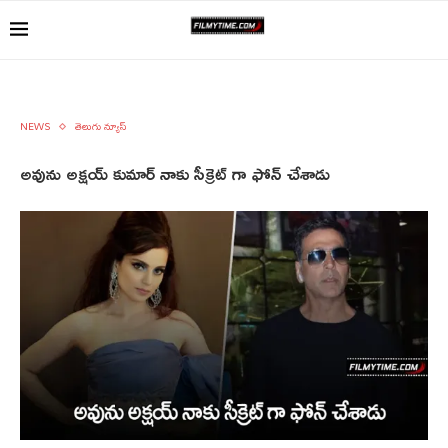
NEWS
తెలుగు న్యూస్
అవును అక్షయ్ కుమార్ నాకు సీక్రెట్ గా ఫోన్ చేశాడు