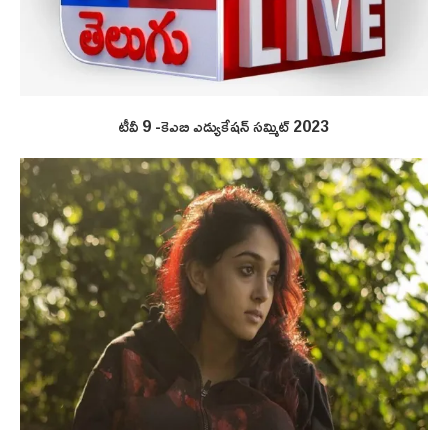
టీవీ 9 -కెఎబి ఎడ్యుకేషన్ సమ్మిట్ 2023