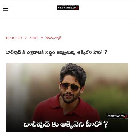
FEATURED
NEWS
తెలుగు న్యూస్
బాలీవుడ్ కి వెళ్లడానికి సిద్దం అవ్వుతున్న అక్కినేని హీరో ?