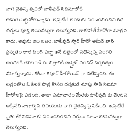
నాగ చైతన్య త్వరలో బాలీవుడ్ సినిమాలోకి
అడుగుపెట్టబోతున్నాడు. ఇప్పటికే అందుకు సంబందించిన కథ
చర్చలు పూర్తి అయినట్లుగా తెలుస్తుంది. కాకపోతే హీరోగా మాత్రం
కాదు. అవును ఇది నిజం. బాలీవుడ్ స్టార్ హీరో అమీర్ ఖాన్
ప్రస్తుతం లాల్ సింగ్ చద్దా అనే చిత్రంలో నటిస్తున్న సంగతి
అందరికి తెలిసిందే ఈ చిత్రానికి అడ్వైట్ చందన్ దర్శకత్వం
వహిస్తున్నాడు. కరీనా కపూర్ హీరోయిన్ గా నటిస్తుంది. ఈ
చిత్రంలోని ఓ కీలక పాత్ర కోసం దర్శకుడి చూపు సౌత్ సినిమా
హీరోలపై పడింది. తాజా సమాచారం మేరకు టాలీవుడ్ కు చెందిన
అక్కినేని నాగార్జున తనయుడు నాగ చైతన్య పై పడింది. ఇప్పటికే
చైతు తో సినిమా కు సంబందించిన చర్చలు కూడా జరిపినట్లుగా
తెలుస్తుంది.