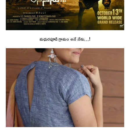
మధురపూడి గ్రామం అనే నేను…!