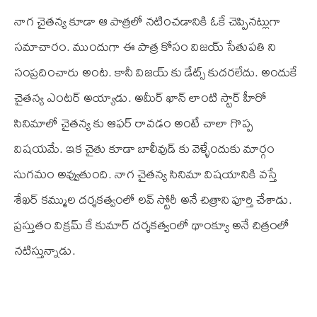
నాగ చైతన్య కూడా ఆ పాత్రలో నటించడానికి ఓకే చెప్పినట్లుగా
సమాచారం. ముందుగా ఈ పాత్ర కోసం విజయ్ సేతుపతి ని
సంప్రదించారు అంట. కానీ విజయ్ కు డేట్స్ కుదరలేదు. అందుకే
చైతన్య ఎంటర్ అయ్యాడు. అమీర్ ఖాన్ లాంటి స్టార్ హీరో
సినిమాలో చైతన్య కు ఆఫర్ రావడం అంటే చాలా గొప్ప
విషయమే. ఇక చైతు కూడా బాలీవుడ్ కు వెళ్ళేందుకు మార్గం
సుగమం అవ్వుతుంది. నాగ చైతన్య సినిమా విషయానికి వస్తే
శేఖర్ కమ్ముల దర్శకత్వంలో లవ్ స్టోరీ అనే చిత్రాని పూర్తి చేశాడు.
ప్రస్తుతం విక్రమ్ కే కుమార్ దర్శకత్వంలో థాంక్యూ అనే చిత్రంలో
నటిస్తున్నాడు.