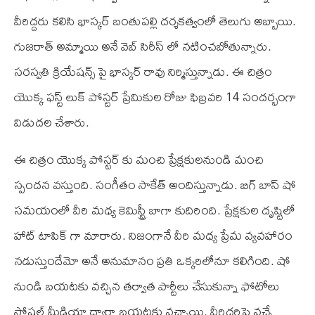
వీరిద్దరు కలిసి భాస్కర్ బంతుపల్లి దర్శకత్వంలో తెలుగు అబ్బాయి.
గుజరాత్ అమ్మాయి అనే వెబ్ సిరీస్ లో నటించబోతున్నారు.
సరస్వతి క్రియేషన్స్ పై భాస్కర్ రావు నిర్మిస్తున్నాడు. ఈ చిత్రం
యొక్క ఫస్ట్ లుక్ పోస్టర్ ప్రేమికుల రోజు ఫిబ్రవరి 14 సందర్భంగా
విడుదల చేశారు.
ఈ చిత్రం యొక్క పోస్టర్ కు మంచి ప్రేక్షకులనుండి మంచి
స్పందన వస్తుంది. సంగీతం సాకేత్ అందిస్తున్నాడు. బిగ్ బాస్ షో
సమయంలో వీరి మధ్య కెమిస్ట్రీ బాగా కుదిరింది. ప్రేక్షకుల దృష్టిలో
హాట్ టాపిక్ గా మారారు. నిజంగానే వీరి మధ్య ప్రేమ వ్యవహారం
నడుస్తుందేమో అనే అనుమానం ప్రతి ఒక్కరిలోనూ కలిగింది. షో
నుండి బయటకు వచ్చిన తర్వాత పార్టీలు చేసుకున్నా ఫోటోలు
సోషల్ మీడియా ద్వారా బయటకు వచ్చాయి. వీరిద్దరిపై వచ్చే