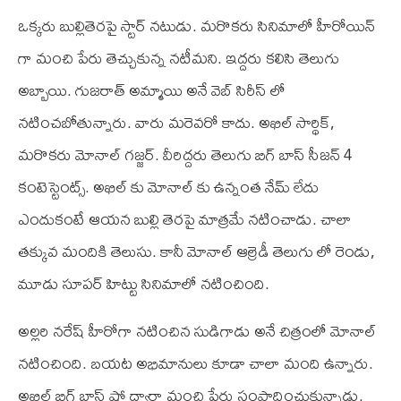
ఒక్కరు బుల్లితెరపై స్టార్ నటుడు. మరొకరు సినిమాలో హీరోయిన్
గా మంచి పేరు తెచ్చుకున్న నటీమని. ఇద్దరు కలిసి తెలుగు
అబ్బాయి. గుజరాత్ అమ్మాయి అనే వెబ్ సిరీస్ లో
నటించబోతున్నారు. వారు మరెవరో కాదు. అఖిల్ సార్థిక్,
మరొకరు మోనాల్ గజ్జర్. వీరిద్దరు తెలుగు బిగ్ బాస్ సీజన్ 4
కంటెస్టెంట్స్. అఖిల్ కు మోనాల్ కు ఉన్నంత నేమ్ లేదు
ఎందుకంటే ఆయన బుల్లి తెరపై మాత్రమే నటించాడు. చాలా
తక్కువ మందికి తెలుసు. కానీ మోనాల్ ఆల్రెడీ తెలుగు లో రెండు,
మూడు సూపర్ హిట్టు సినిమాలో నటించింది.
అల్లరి నరేష్ హీరోగా నటించిన సుడిగాడు అనే చిత్రంలో మోనాల్
నటించింది. బయట అభిమానులు కూడా చాలా మంది ఉన్నారు.
అఖిల్ బిగ్ బాస్ షో ద్వారా మంచి పేరు సంపాదించుకున్నాడు.