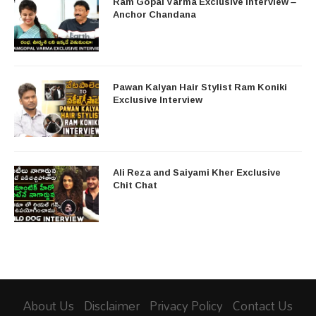
Ram Gopal Varma Exclusive Interview –
Anchor Chandana
Pawan Kalyan Hair Stylist Ram Koniki
Exclusive Interview
Ali Reza and Saiyami Kher Exclusive
Chit Chat
About Us
Disclaimer
Privacy Policy
Contact Us