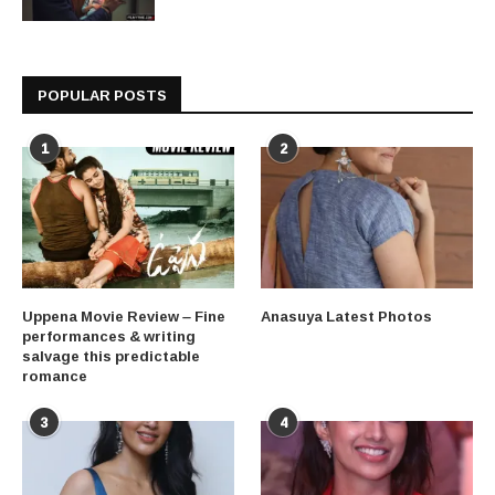
POPULAR POSTS
1
2
Uppena Movie Review – Fine
Anasuya Latest Photos
performances & writing
salvage this predictable
romance
3
4