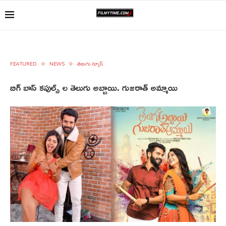
FEATURED
NEWS
తెలుగు న్యూస్
బిగ్ బాస్ కపుల్స్ ల తెలుగు అబ్బాయి. గుజరాత్ అమ్మాయి