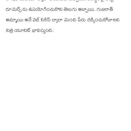
రూమర్స్ ను ఉపయోగించుకొని తెలుగు అబ్బాయి. గుజరాత్
అమ్మాయి అనే వెబ్ సిరీస్ ద్వారా మంచి పేరు దక్కించుకోవాలని
చిత్ర యూనిట్ భావిస్తుంది.