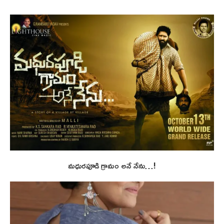
మధురపూడి గ్రామం అనే నేను…!