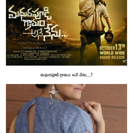
మధురపూడి గ్రామం అనే నేను…!