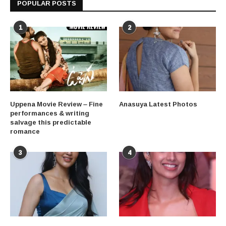
POPULAR POSTS
1
2
Uppena Movie Review – Fine
Anasuya Latest Photos
performances & writing
salvage this predictable
romance
3
4