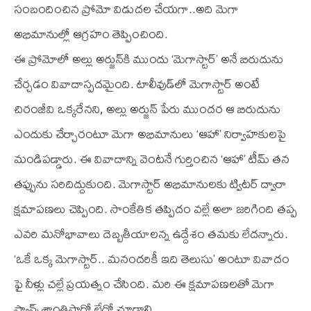
సంబందించిన ప్రోమో విడుదల చేయగా..అది మెగా
అభిమానుల్లో ఆగ్రహం తెప్పించింది.
ఈ ప్రోమోలో అల్లు అర్జున్‌కి ముందు ‘మెగాస్టార్’ అనే బిరుదును
చేర్చడం వివాదాస్పదమైంది. టాలీవుడ్‌లో మెగాస్టార్ అంటే
చిరంజీవి ఒక్కరేనని, అల్లు అర్జున్ పేరు ముందర ఆ బిరుదును
ఎందుకు చేర్చారంటూ మెగా అభిమానులు ‘ఆహా’ నిర్వాహకులపై
మండిపడ్డారు. ఈ వివాదాన్ని వెంటనే గుర్తించిన ‘ఆహా’ టీమ్ తన
తప్పును సరిదిద్దుకుంది. మెగాస్టార్ అభిమానులకు ట్విటర్ ద్వారా
క్షమాపణలు చెప్పింది. సాంకేతిక తప్పిదం వల్లే అలా జరిగింది తప్ప
ఎవరి మనోభావాలు దెబ్బతీయాలన్న ఉద్దేశం తమకు లేదన్నారు.
‘ఒకే ఒక్క మెగాస్టార్.. మనందరికీ ఇది తెలుసు’ అంటూ వివాదం
ఫై నీళ్లు చల్లే ప్రయత్నం చేసింది. మరి ఈ క్షమాపణలతో మెగా
ఫ్యాన్స్ శాంతిస్తారో లేదో చూడాలి.