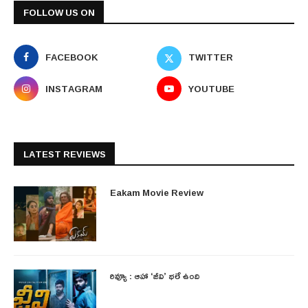
FOLLOW US ON
FACEBOOK
TWITTER
INSTAGRAM
YOUTUBE
LATEST REVIEWS
Eakam Movie Review
రివ్యూ : ఆహా ‘జీవి’ భలే ఉంది