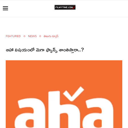
FEATURED
NEWS
తెలుగు న్యూస్
ఆహా విషయంలో మెగా ఫ్యాన్స్ శాంతిస్తారా..?