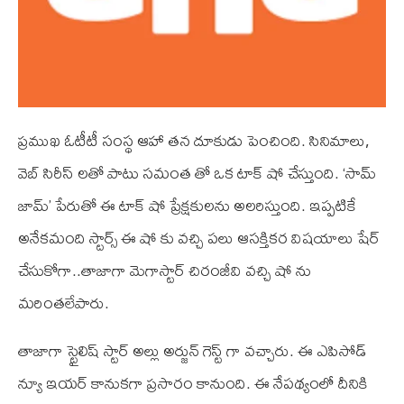
ప్రముఖ ఓటీటీ సంస్థ ఆహా తన దూకుడు పెంచింది. సినిమాలు,
వెబ్ సిరీస్ లతో పాటు సమంత తో ఒక టాక్ షో చేస్తుంది. ‘సామ్
జామ్’ పేరుతో ఈ టాక్ షో ప్రేక్షకులను అలరిస్తుంది. ఇప్పటికే
అనేకమంది స్టార్స్ ఈ షో కు వచ్చి పలు ఆసక్తికర విషయాలు షేర్
చేసుకోగా..తాజాగా మెగాస్టార్ చిరంజీవి వచ్చి షో ను
మరింతలేపారు.
తాజాగా స్టైలిష్ స్టార్ అల్లు అర్జున్ గెస్ట్ గా వచ్చారు. ఈ ఎపిసోడ్
న్యూ ఇయర్ కానుకగా ప్రసారం కానుంది. ఈ నేపథ్యంలో దీనికి