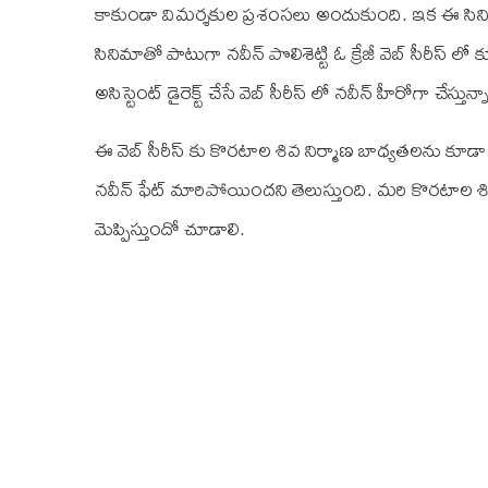
కాకుండా విమర్శకుల ప్రశంసలు అందుకుంది. ఇక ఈ సినిమా 
సినిమాతో పాటుగా నవీన్ పొలిశెట్టి ఓ క్రేజీ వెబ్ సీరీస్ 
అసిస్టెంట్ డైరెక్ట్ చేసే వెబ్ సీరీస్ లో నవీన్ హీరోగా చేస్తున
ఈ వెబ్ సీరీస్ కు కొరటాల శివ నిర్మాణ బాధ్యతలను కూడా 
నవీన్ ఫేట్ మారిపోయిందని తెలుస్తుంది. మరి కొరటాల శివ కథ
మెప్పిస్తుందో చూడాలి.