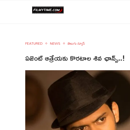
FEATURED
NEWS
తెలుగు న్యూస్
ఏజెంట్ ఆత్రేయకు కొరటాల శివ ఛాన్స్..!