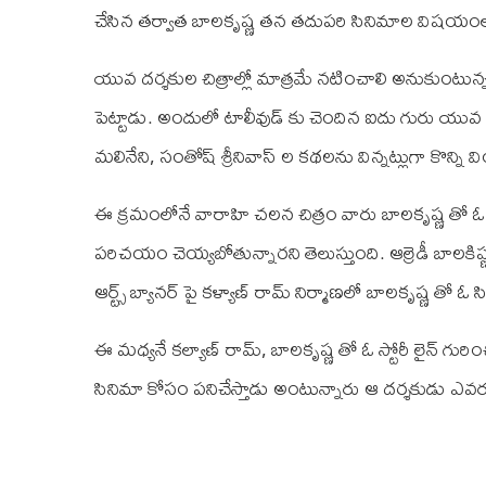
చేసిన తర్వాత బాలకృష్ణ తన తదుపరి సినిమాల విషయంలో 
యువ దర్శకుల చిత్రాల్లో మాత్రమే నటించాలి అనుకుంటున్
పెట్టాడు. అందులో టాలీవుడ్ కు చెందిన ఐదు గురు యువ దర
మలినేని, సంతోష్ శ్రీనివాస్ ల కథలను విన్నట్లుగా కొన్ని వి
ఈ క్రమంలోనే వారాహి చలన చిత్రం వారు బాలకృష్ణ తో ఓ చ
పరిచయం చెయ్యబోతున్నారని తెలుస్తుంది. ఆల్రెడీ బాలకిష్ణ
ఆర్ట్స్ బ్యానర్ పై కళ్యాణ్ రామ్ నిర్మాణలో బాలకృష్ణ తో 
ఈ మధ్యనే కల్యాణ్ రామ్, బాలకృష్ణ తో ఓ స్టోరీ లైన్ గురించ
సినిమా కోసం పనిచేస్తాడు అంటున్నారు ఆ దర్శకుడు ఎవర