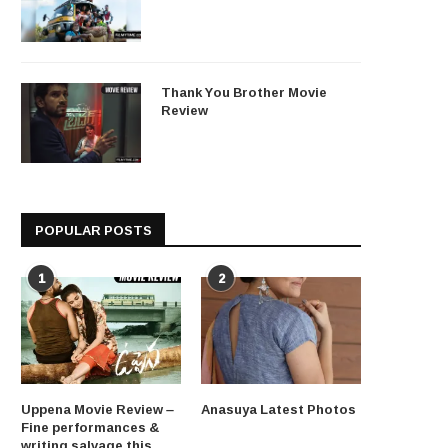
Thank You Brother Movie
Review
POPULAR POSTS
1
2
Uppena Movie Review –
Anasuya Latest Photos
Fine performances &
writing salvage this