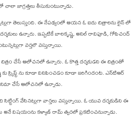
చాలా జాగ్రత్తలు తీసుకుంటున్నాడు.
నట్లుగా తెలుస్తుంది. ఈ నేపథ్యంలో ఆయన ఓ ఐదు చిత్రాలను లైన్ లో
్శకులు ఉన్నారు. ఇప్పటికే బాలకృష్ణ, అనిల్ రావిపూడి, గోపిచంద్
ంటున్నట్లుగా వర్తలౌ వస్తున్నాయి.
ిత్రం చేసే ఆలోచనలో ఉన్నారు. ఓ కొత్త దర్శకుడని ఈ చిత్రంతో
 కు స్క్రిప్ట్ ను కూడా వినిపించడం కూడా జరిగిందంట. ఎన్‌టి‌ఆర్
ఓ సినిమా చేసే ఆలోచనలో ఉన్నాడు.
ి సిట్టింగ్ వేసినట్లుగా వార్తలు వస్తున్నాయి. ఓ యువ దర్శకుడిని ఈ
ు అనే విషయంను కళ్యాణ్ రామ్ త్వరలో ప్రకటించనున్నాడు.