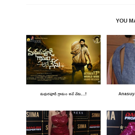
YOU M
మధురపూడి గ్రామం అనే నేను…!
Anasuy