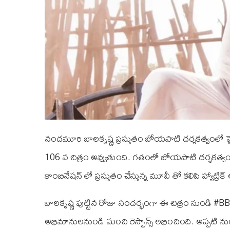
నందమూరి బాలకృష్ణ ప్రస్తుతం బోయపాటి దర్శకత్వంలో హై వో
106 వ చిత్రం అవ్వుతుంది. గతంలో బోయపాటి దర్శకత్వంలో 
కాంబినేషన్ లో ప్రస్తుతం చేస్తున్న మూవీ తో కలిపి హ్యాట్రిక్ అ
బాలకృష్ణ పుట్టిన రోజు సందర్భంగా ఈ చిత్రం నుండి #
అభిమానులనుండి మంచి రెస్పాన్స్ లభించింది. అప్పటి నుండ