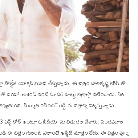
ల్టేజ్ యాక్షన్ మూవీ చేస్తున్నాడు. ఈ చిత్రం బాలకృష్ణ కెరీర్ లో
సింహా, లెజెండ్ వంటి సూపర్ హిట్టు చిత్రాల్లో నటించాడు. వీరి
వ్వుతుంది. మీర్యాల రవీందర్ రెడ్డి ఈ చిత్రాన్ని నిర్మిస్తున్నాడు.
BB3 ఫస్ట్ రోర్ అంటూ ఓ వీడియో ను విడుదల చేశారు. నందమూరి
ి ఈ చిత్రం గురించి ఎలాంటి అప్డేట్ మాత్రం లేదు. ఈ చిత్రం పూర్తి