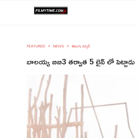
FEATURED
NEWS
తెలుగు న్యూస్
బాలయ్య బిబి3 తర్వాత 5 లైన్‌ లో పెట్టాడు