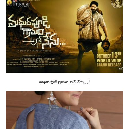
మధురపూడి గ్రామం అనే నేను…!