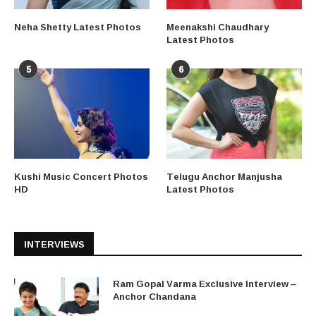
Neha Shetty Latest Photos
Meenakshi Chaudhary
Latest Photos
5
6
Kushi Music Concert Photos
Telugu Anchor Manjusha
HD
Latest Photos
INTERVIEWS
Ram Gopal Varma Exclusive Interview –
Anchor Chandana