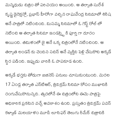
మన్మధుడు చిత్రం తో పరిచయం అయింది. ఆ తర్వాత సురేశ్
కృష్ణ డైరెక్షన్లో, ప్రభాస్ హీరోగా వచ్చిన రాఘవేంద్ర సినిమాలో శిరీష
అనే పాత్రలో నటించింది. మిసమ్మ సినిమాలో ఓ గెస్ట్ రోల్ లో
నటించి ఆ తర్వాత సినిమా ఇండస్ష్ట్రి కి పూర్తి గా దూరం
అయింది. తమిళంలో జై అనే ఒక్క చిత్రంలోనే నటించింది. ఆ
తర్వాత లండన్ కు చెందిన సచిన్ అనే వ్యక్తిని పెళ్లి చేసుకొని అక్కడే
స్థిర పడింది. ఇప్పుడు వారికి ఓ పాపకూడ ఉంది.
అక్కడే భర్తకు తోడుగా బిజినెస్ పనులు చూసుకుంటుంది. మరల
17 ఏండ్ల తర్వాత ఎన్‌టి‌ఆర్, త్రివిక్రమ్ సినిమా కోసం ముఖానికి
రంగువేసుకొనున్నది. త్వరలోనే ఈ చిత్రంలోని ఈమె పాత్రపై
అధికారిక ప్రకటన వచ్చే అవకాశం ఉంది. ప్రస్తుతం త్రివిక్రమ్ పవన్
కళ్యాణ్ మలయాళం మూవీ లూసిఫర్ తెలుగు రీమేక్ చిత్రానికి