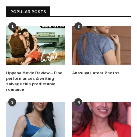
POPULAR POSTS
1
2
Uppena Movie Review – Fine
Anasuya Latest Photos
performances & writing
salvage this predictable
romance
3
4