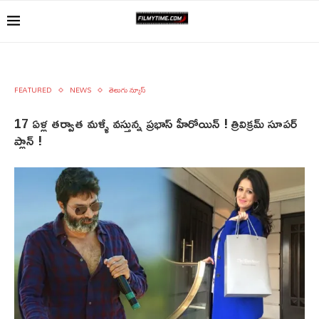
FEATURED
NEWS
తెలుగు న్యూస్
17 ఏళ్ల తర్వాత మళ్ళీ వస్తున్న ప్రభాస్ హీరోయిన్ ! త్రివిక్రమ్ సూపర్
ప్లాన్ !