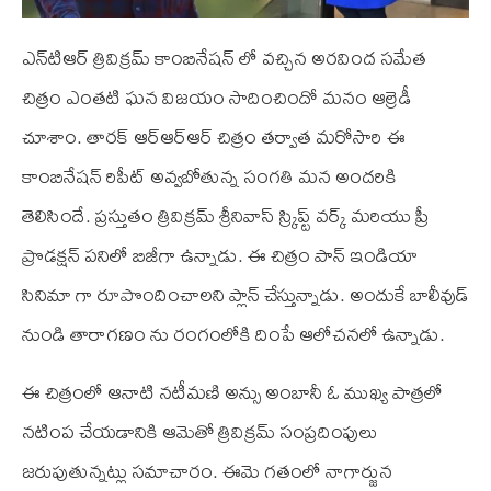
ఎన్‌టి‌ఆర్ త్రివిక్రమ్ కాంబినేషన్ లో వచ్చిన అరవింద సమేత
చిత్రం ఎంతటి ఘన విజయం సాదించిందో మనం ఆల్రెడీ
చూశాం. తారక్ ఆర్‌ఆర్‌ఆర్ చిత్రం తర్వాత మరోసారి ఈ
కాంబినేషన్ రిపీట్ అవ్వబోతున్న సంగతి మన అందరికి
తెలిసిందే. ప్రస్తుతం త్రివిక్రమ్ శ్రీనివాస్ స్క్రిప్ట్ వర్క్ మరియు ప్రీ
ప్రొడక్షన్ పనిలో బిజీగా ఉన్నాడు. ఈ చిత్రం పాన్ ఇండియా
సినిమా గా రూపొందించాలని ప్లాన్ చేస్తున్నాడు. అందుకే బాలీవుడ్
నుండి తారాగణం ను రంగంలోకి దింపే ఆలోచనలో ఉన్నాడు.
ఈ చిత్రంలో ఆనాటి నటీమణి అన్సు అంబానీ ఓ ముఖ్య పాత్రలో
నటింప చేయడానికి ఆమెతో త్రివిక్రమ్ సంప్రదింపులు
జరుపుతున్నట్లు సమాచారం. ఈమె గతంలో నాగార్జున