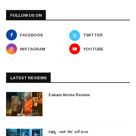
FOLLOW US ON
FACEBOOK
TWITTER
INSTAGRAM
YOUTUBE
LATEST REVIEWS
Eakam Movie Review
రివ్యూ : ఆహా ‘జీవి’ భలే ఉంది