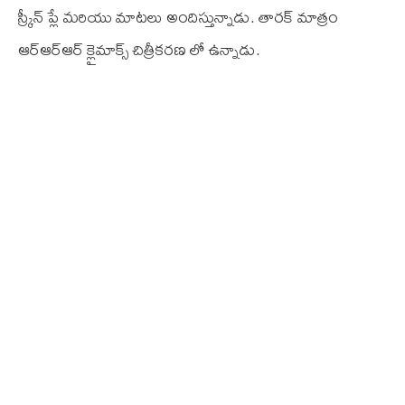
స్క్రీన్ ప్లే మరియు మాటలు అందిస్తున్నాడు. తారక్ మాత్రం
ఆర్‌ఆర్‌ఆర్ క్లైమాక్స్ చిత్రీకరణ లో ఉన్నాడు.