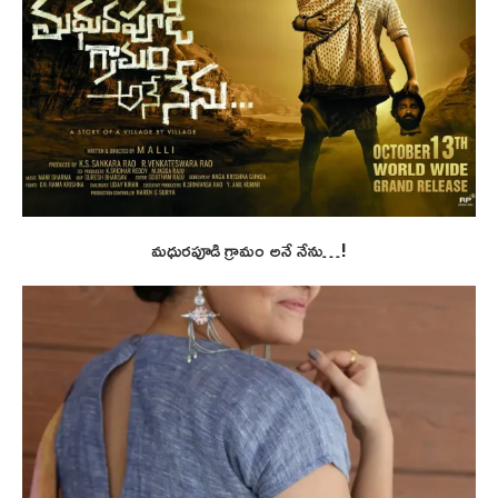
మధురపూడి గ్రామం అనే నేను…!