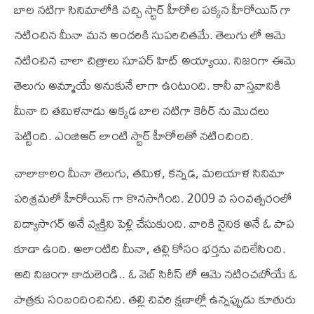
బాల నటిగా సినిమాలోకి వచ్చి స్టార్ హీరోల పక్కన హీరోయిన్ గా
నటించిన మీనా మన అందరికి సుపరిచితమే. తెలుగు లో ఆమె
నటించిన చాలా చిత్రాలు సూపర్ హిట్ అయ్యాయి. నిజంగా ఈమె
తెలుగు అమ్మాయే అనుకునే లాగా ఉంటుంది. కానీ వాస్తవానికి
మీనా ది తమిళనాడు అక్కడ బాల నటిగా కెరీర్ ను మొదలు
పెట్టింది. ఎం‌జి‌ఆర్ లాంటి స్టార్ హీరోలతో నటించింది.
చాలాకాలం మీనా తెలుగు, తమిళ, కన్నడ, మలయాళ సినిమా
పరిశ్రమలో హీరోయిన్ గా కొనసాగింది. 2009 వ సంవత్సరంలో
విద్యాసాగర్ అనే వ్యక్తిని పెళ్లి చేసుకుంది. వారికి నైనిక అనే ఓ పాప
కూడా ఉంది. అలాంటిది మీనా, తల్లి కోసం భర్తను వదిలేసింది.
అది నిజంగా కాదులెండి.. ఓ వెబ్ సిరీస్ లో ఆమె నటించబోయే ఓ
పాత్రకు సంబందించినది. తల్లి చివరి క్షణాల్లో ఉన్నప్పుడు కూతురు