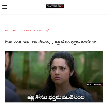
FEATURED
NEWS
తెలుగు న్యూస్
మీనా ఎంత గొప్ప పని చేసింది… తల్లి కోసం భర్తను వదిలేసింది