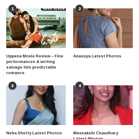
1
2
Uppena Movie Review – Fine
Anasuya Latest Photos
performances & writing
salvage this predictable
romance
3
4
Neha Shetty Latest Photos
Meenakshi Chaudhary
Latest Photos