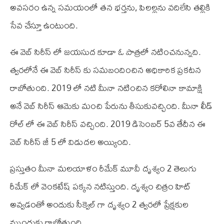
అవసరం ఉన్న సమయంలో తన భర్తను, పిలల్లను వదిలేసి తల్లికి
సేవ చేస్తూ ఉంటుంది.
ఈ వెబ్ సిరీస్ లో జయసుద కూడా ఓ పాత్రలో నటించనున్నది.
త్వరలోనే ఈ వెబ్ సిరీస్ కు సమబందించిన అధికారిక ప్రకటన
రాబోతుంది. 2019 లో నటి మీనా నటించిన కరోలినా కామాక్షి
అనే వెబ్ సిరీస్ ఆమెకు మంచి పేరును తీసుకువచ్చింది. మీనా లీడ్
రోల్ లో ఈ వెబ్ సిరీస్ వచ్చింది. 2019 డిసెంబర్ 5వ తేదీన ఈ
వెబ్ సిరీస్ జీ 5 లో విడుదల అయ్యింది.
ప్రస్తుతం మీనా మలయాళం రీమేక్ మూవీ దృశ్యం 2 తెలుగు
రీమేక్ లో వెంకటేష్ పక్కన నటిస్తుంది. దృశ్యం చిత్రం హిట్
అవ్వడంతో అందుకు సీక్వెల్ గా దృశ్యం 2 త్వరలో ప్రేక్షకుల
ముందుకు రాబోతుంది.