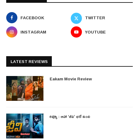
FACEBOOK
TWITTER
INSTAGRAM
YOUTUBE
LATEST REVIEWS
Eakam Movie Review
రివ్యూ : ఆహా ‘జీవి’ భలే ఉంది