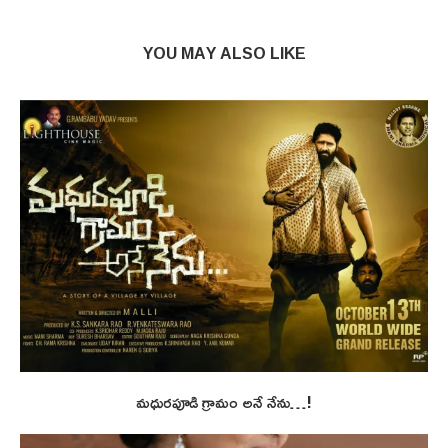
YOU MAY ALSO LIKE
మధురపూడి గ్రామం అనే నేను…!