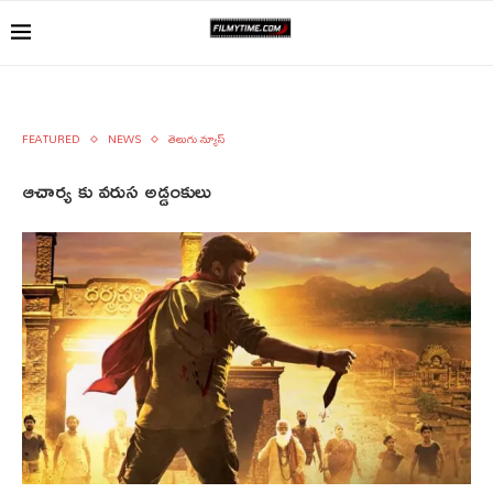
FEATURED
NEWS
తెలుగు న్యూస్
ఆచార్య కు వరుస అడ్డంకులు