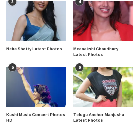
3
4
Neha Shetty Latest Photos
Meenakshi Chaudhary
Latest Photos
5
6
Kushi Music Concert Photos
Telugu Anchor Manjusha
HD
Latest Photos