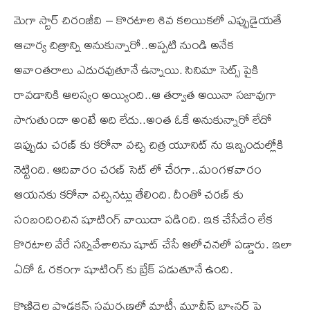
మెగా స్టార్ చిరంజీవి – కొరటాల శివ కలయికలో ఎప్పుడైయతే
ఆచార్య చిత్రాన్ని అనుకున్నారో..అప్పటి నుండి అనేక
అవాంతరాలు ఎదురవుతూనే ఉన్నాయి. సినిమా సెట్స్ పైకి
రావడానికి ఆలస్యం అయ్యింది..ఆ తర్వాత అయినా సజావుగా
సాగుతుందా అంటే అది లేదు..అంత ఓకే అనుకున్నారో లేదో
ఇప్పుడు చరణ్ కు కరోనా వచ్చి చిత్ర యూనిట్ ను ఇబ్బందుల్లోకి
నెట్టింది. ఆదివారం చరణ్ సెట్ లో చేరగా..మంగళవారం
ఆయనకు కరోనా వచ్చినట్లు తేలింది. దీంతో చరణ్ కు
సంబందించిన షూటింగ్ వాయిదా పడింది. ఇక చేసేదేం లేక
కొరటాల వేరే సన్నివేశాలను షూట్ చేసే ఆలోచనలో పడ్డారు. ఇలా
ఏదో ఓ రకంగా షూటింగ్ కు బ్రేక్ పడుతూనే ఉంది.
కొణిదెల ప్రొడక్షన్స్ సమర్పణలో మాట్నీ మూవీస్ బ్యానర్ పై