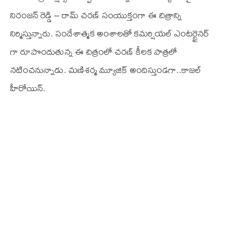
నిరంజన్ రెడ్డి – రామ్ చరణ్ సంయుక్తంగా ఈ చిత్రాన్ని
నిర్మిస్తున్నారు. సందేశాత్మక అంశాలతో కమర్షియల్ ఎంటర్టైనర్
గా రూపొందుతున్న ఈ చిత్రంలో చరణ్ కీలక పాత్రలో
నటించనున్నాడు. మణిశర్మ మ్యూజిక్ అందిస్తుండగా..కాజల్
హీరోయిన్.