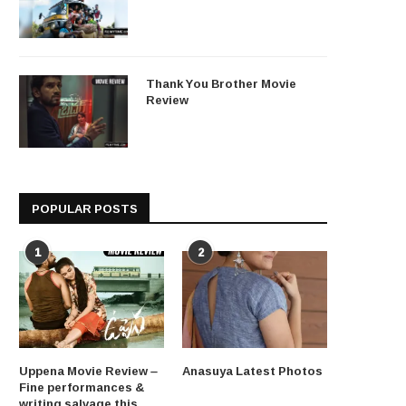
Thank You Brother Movie
Review
POPULAR POSTS
1
2
Uppena Movie Review –
Anasuya Latest Photos
Fine performances &
writing salvage this