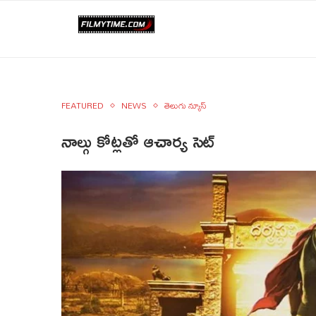
FEATURED
NEWS
తెలుగు న్యూస్
నాల్గు కోట్లతో ఆచార్య సెట్