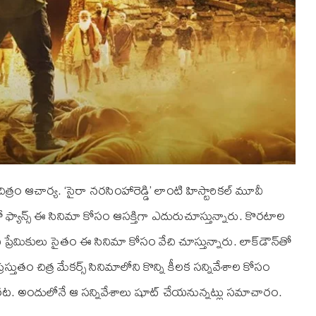
చిత్రం ఆచార్య. ‘సైరా నరసింహారెడ్డి’ లాంటి హిస్టారికల్ మూవీ
ఫ్యాన్స్ ఈ సినిమా కోసం ఆసక్తిగా ఎదురుచూస్తున్నారు. కొరటాల
 ప్రేమికులు సైతం ఈ సినిమా కోసం వేచి చూస్తున్నారు. లాక్‌డౌన్‌తో
రస్తుతం చిత్ర మేకర్స్ సినిమాలోని కొన్ని కీలక సన్నివేశాల కోసం
చారట. అందులోనే ఆ సన్నివేశాలు షూట్ చేయనున్నట్లు సమాచారం.