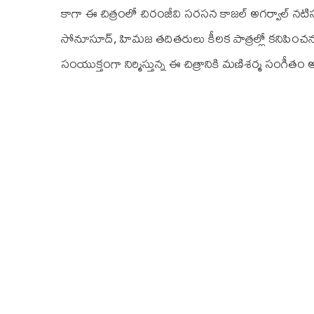
కాగా ఈ చిత్రంలో చిరంజీవి సరసన కాజల్ అగర్వాల్‌ నటిస
సోనూసూద్‌, హిమజ తదితరులు కీలక పాత్రల్లో కనిపించనున్నార
సంయుక్తంగా నిర్మిస్తున్న ఈ చిత్రానికి మణిశర్మ సంగీతం అ