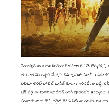
మెగాస్టార్ చిరంజీవి హీరోగా కొరటాల శివ తెరకెక్కిస్తోన్న 
తరవాత మెగాస్టార్ చేస్తోన్న కమర్షియల్ మూవీ కావడంతో 
సినిమా అంటే సోషల్ మెసేజ్ కూడా గ్యారంటీ. కాబట్టి, సినీ
బ్రేక్ పడ్డ ఈ మూవీ షూటింగ్‌ తిరిగి ప్రారంభం అయ్యింది. ప్
సుమారు నాల్గు కోట్ల బడ్జెట్ తో ఓ సెట్ ను రూపొందిం