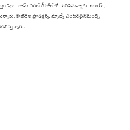
్తుండగా.. రామ్ చరణ్‌ కీ రోల్‌లో మెరవనున్నారు. అజయ్‌,
ు. కొణిదెల ప్రొడక్షన్స్‌, మ్యాట్నీ ఎంటర్‌టైన్‌మెంట్స్
ందిస్తున్నారు.