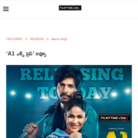
FEATURED
REVIEWS
తెలుగు న్యూస్
‘A1 ఎక్స్ ప్రెస్’ రివ్యూ