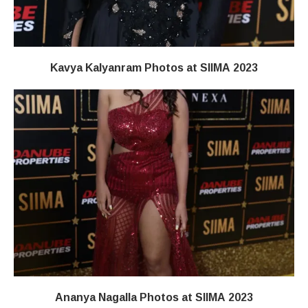
Kavya Kalyanram Photos at SIIMA 2023
Ananya Nagalla Photos at SIIMA 2023