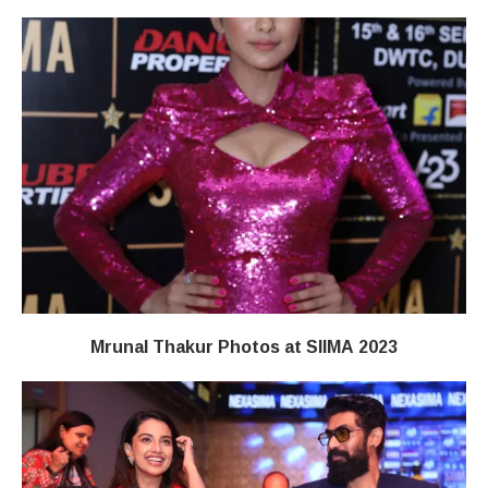
Mrunal Thakur Photos at SIIMA 2023