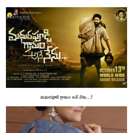
మధురపూడి గ్రామం అనే నేను…!