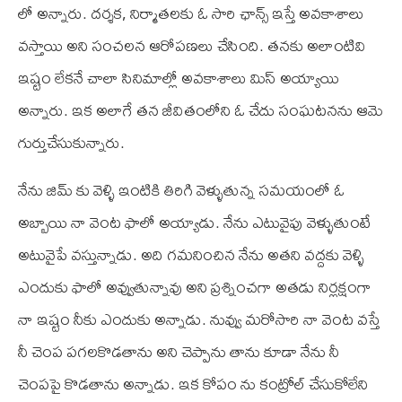
లో అన్నారు. దర్శక, నిర్మాతలకు ఓ సారి ఛాన్స్ ఇస్తే అవకాశాలు
వస్తాయి అని సంచలన ఆరోపణలు చేసింది. తనకు అలాంటివి
ఇష్టం లేకనే చాలా సినిమాల్లో అవకాశాలు మిస్ అయ్యాయి
అన్నారు. ఇక అలాగే తన జీవితంలోని ఓ చేదు సంఘటనను ఆమె
గుర్తుచేసుకున్నారు.
నేను జిమ్ కు వెళ్ళి ఇంటికి తిరిగి వెళ్ళుతున్న సమయంలో ఓ
అబ్బాయి నా వెంట ఫాలో అయ్యాడు. నేను ఎటువైపు వెళ్ళుతుంటే
అటువైపే వస్తున్నాడు. అది గమనించిన నేను అతని వద్దకు వెళ్ళి
ఎందుకు ఫాలో అవ్వుతున్నావు అని ప్రశ్నించగా అతడు నిర్లక్షంగా
నా ఇష్టం నీకు ఎందుకు అన్నాడు. నువ్వు మరోసారి నా వెంట వస్తే
నీ చెంప పగలకొడతాను అని చెప్పాను తాను కూడా నేను నీ
చెంపపై కొడతాను అన్నాడు. ఇక కోపం ను కంట్రోల్ చేసుకోలేని