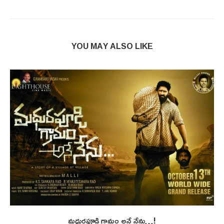
YOU MAY ALSO LIKE
మధురపూడి గ్రామం అనే నేను…!