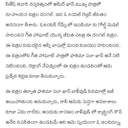
నీతేష్ తివారీ దర్శకత్వంలో అమీర్ ఖాన్ ముఖ్య పాత్రలో
రూపొందిన చిత్రం దంగల్. ఇది ఓ రియల్ రెజ్లర్ జీవితం
అదరంగా తీశారు. ఓలంపిక్ గేమ్స్ లో ఇండియా కు గోల్డ్ మెడల్
సాదించిన గీత పోఘాట్ యొక్క జీవిత చరిత్ర ఈ దంగల్ చిత్రం.
ఈ చిత్రం విడుదలైన అన్నీ బాషల్లో మంచి విజయం సాదించింది.
ఈ చిత్రంలోని గీత పోఘాట్ పాత్రలో ఫాతిమా సనా ఖాన్ అనే నటి
నటించింది. రెజ్లింగ్ నేపథ్యంలో ఈ చిత్రం ఉండటంతో ఆమె
ప్రత్యేక శిక్షణ కూడా తీసుకున్నారు.
ఈ చిత్రం తర్వాత ఫాతిమా సనా ఖాన్ బాలీవుడ్ సినిమాల్లో బిజీ
అయిపోతుంది అనుకున్నారు, కానీ ఆమెకు పెద్దగా అవకాశాలు
కూడా ఏమి రాలేదు. అందుకు కారణం బాలీవుడ్ లో క్యాస్టింగ్ కౌచ్
అనేది విపరీతంగా ఉండటమే అని ఆమె స్వయంగా ఓ ఇంటర్వ్యూ