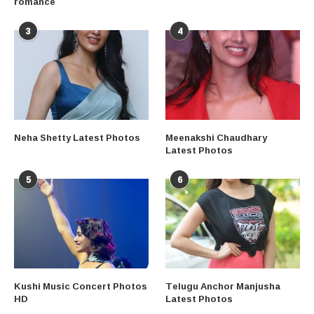
romance
3
4
Neha Shetty Latest Photos
Meenakshi Chaudhary
Latest Photos
5
6
Kushi Music Concert Photos
Telugu Anchor Manjusha
HD
Latest Photos