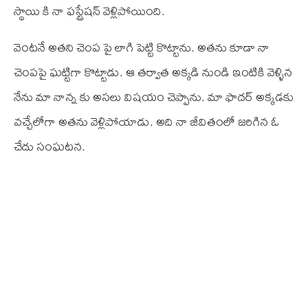
స్థాయి కి నా ఫస్ట్రేషన్ వెళ్లిపోయింది.
వెంటనే అతని చెంప పై లాగి పెట్టి కొట్టాను. అతను కూడా నా
చెంపపై ఘట్టిగా కొట్టాడు. ఆ తర్వాత అక్కడి నుండి ఇంటికి వెళ్ళిన
నేను మా నాన్న కు అసలు విషయం చెప్పాను. మా ఫాదర్ అక్కడకు
వచ్చేలోగా అతను వెళ్లిపోయాడు. అది నా జీవితంలో జరిగిన ఓ
చేదు సంఘటన.