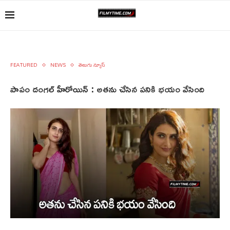
FEATURED
NEWS
తెలుగు న్యూస్
పాపం దంగల్ హీరోయిన్ : అతను చేసిన పనికి భయం వేసింది