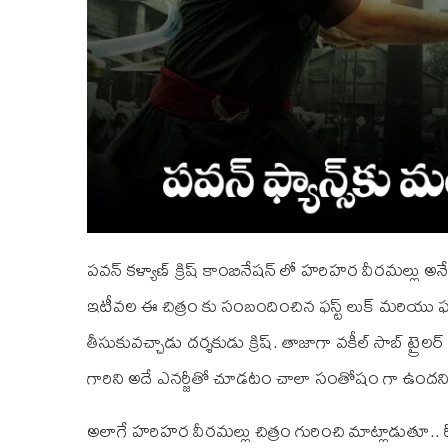
పవన్ కళ్యాణ్ క్రిష్ కాంబినేషన్ లో హరిహర వీరమల్లు 
ఇటీవల ఈ చిత్రం కు సంబందించిన ఫస్ట్ లుక్ మరియు ఫస్ట
తీసుకువచ్చాడు దర్శకుడు క్రిష్. తాజాగా వకీల్ సాబ్ ట్రై
గారిని అదే ఎనర్జీతో చూడటం చాలా సంతోషం గా ఉందని
అలాగే హరిహర వీరమల్లు చిత్రం గురించి మాట్లాడుతూ.. రీసెంట