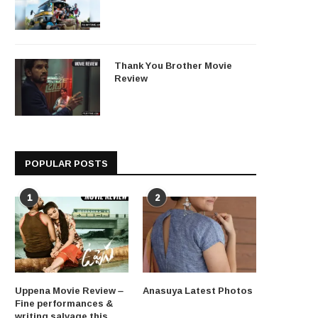
Thank You Brother Movie
Review
POPULAR POSTS
1
2
Uppena Movie Review –
Anasuya Latest Photos
Fine performances &
writing salvage this