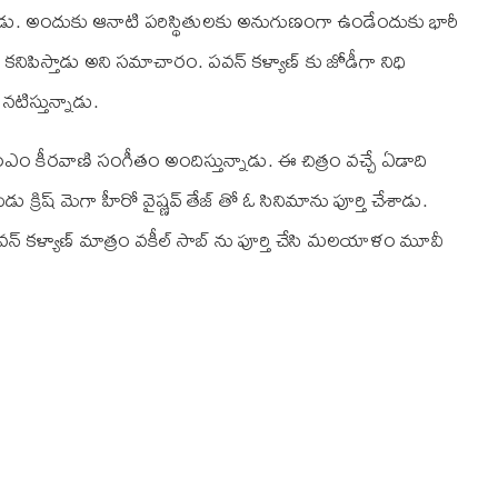
్నాడు. అందుకు ఆనాటి పరిస్థితులకు అనుగుణంగా ఉండేందుకు భారీ
ా కనిపిస్తాడు అని సమాచారం. పవన్ కళ్యాణ్ కు జోడీగా నిధి
నటిస్తున్నాడు.
ు. ఎం‌ఎం కీరవాణి సంగీతం అందిస్తున్నాడు. ఈ చిత్రం వచ్చే ఏడాది
 క్రిష్ మెగా హీరో వైష్ణవ్ తేజ్ తో ఓ సినిమాను పూర్తి చేశాడు.
న్ కళ్యాణ్ మాత్రం వకీల్ సాబ్ ను పూర్తి చేసి మలయాళం మూవీ