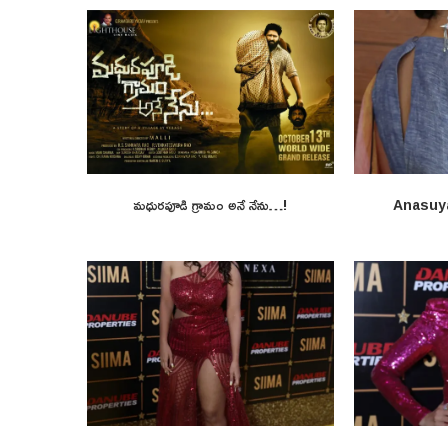
మధురపూడి గ్రామం అనే నేను…!
Anasuy