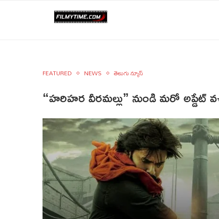
FEATURED
NEWS
తెలుగు న్యూస్
“హరిహర వీరమల్లు” నుండి మరో అప్డేట్ వచ