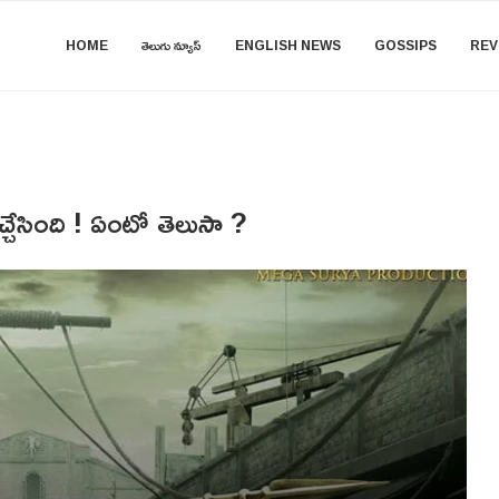
HOME
తెలుగు న్యూస్
ENGLISH NEWS
GOSSIPS
REV
్చేసింది ! ఏంటో తెలుసా ?