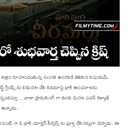
అనే చిత్రం రూపొందుతున్న సంగతి అందరికి తెలిసిన విషయమే.
్ గ్లింప్స్ ను విడుదల చేసి సినిమాపై భారీ అంచనాలను
లర్ స్పందిస్తూ… చాలా ప్రామిసింగ్ గా ఉంది మరల పవన్ కళ్యాణ్
 అన్నాడు.
్ గా ఓ భారీ యాక్షన్ సీక్వెన్స్ ను పూర్తి చేసినట్లుగా చెప్పాడు. ఈ