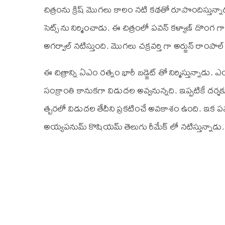
చిత్రంను క్రిష్ మొగలు కాలం నటి కథతో రూపొందిస్తున
సెట్స్ ను నిర్మించాడు. ఈ చిత్రంలో పవన్ కళ్యాణ్ దొంగ గ
అగర్వాల్ నటిస్తుంది. మొగలు చక్రవర్తి గా అర్జున్ రాంపాల్ 
ఈ చిత్రాన్ని ఏ‌ఎం రత్నం భారీ బడ్జెట్ తో నిర్మిస్తున్నాడ
సంక్రాంతి కానుకగా విడుదల అవ్వనున్నది. ఇప్పటికే దర్శకుడు
త్బరలో విడుదల తేదీని ప్రకటించే అవకాశం ఉంది. ఇక పవ
అయ్యపనుమ్ కొషియమ్ తెలుగు రీమేక్ లో నటిస్తున్నాడు.