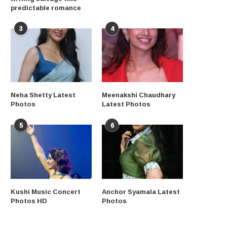
predictable romance
3
4
Neha Shetty Latest
Meenakshi Chaudhary
Photos
Latest Photos
5
6
Kushi Music Concert
Anchor Syamala Latest
Photos HD
Photos