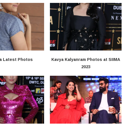
a Latest Photos
Kavya Kalyanram Photos at SIIMA
2023