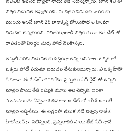
ఐ‌ఏ‌ఎస్ ఆఫీసర్ పాత్రలో సాయి తేజ్ నటిస్తున్నాడు. జూన్ 4న ఈ
చిత్రం విడుదల అవ్వుతుంది. ఈ చిత్రం విడుదల వారం కు
ముందు అంటే జూన్ 28 బాలకృష్ణ బోయపాటి ల సినిమా
విడుదల అవ్వుతుంది. రవితేజ ఖిలాడి చిత్రం కూడా అదే డేట్ లో
రావడంతో వీరిద్దరి మధ్య పోటీ నెలకొన్నది.
ఇప్పటి వరకు విడుదల కు సిద్దంగా ఉన్న సినిమాలు ఒక్కరి తో
ఒక్కరు పోటీ పడుతూ విడుదల చేసుకుంటున్నారు. ఏ ఒక్క హీరో
కి కూడా సోలో డేట్ దొరకలేదు. ప్రస్తుతం సేఫ్ ప్లేస్ లో ఉన్నది
మాత్రం సాయి తేజ్ రిపబ్లిక్ మూవీ అని చెప్పాలి. ఇంకా
మునుముందు ఏమైనా సినిమాలు ఆ డేట్ లో రిలీజ్ అయితే
మాత్రం చెప్పలేము. ఈ చిత్రంలో తమిళ నటి ఐశ్వర్య రాజేశ్
హీరోయిన్ గా నటిస్తుంది. ప్రస్తుతానికి సాయి తేజ్ సేఫ్ గానే