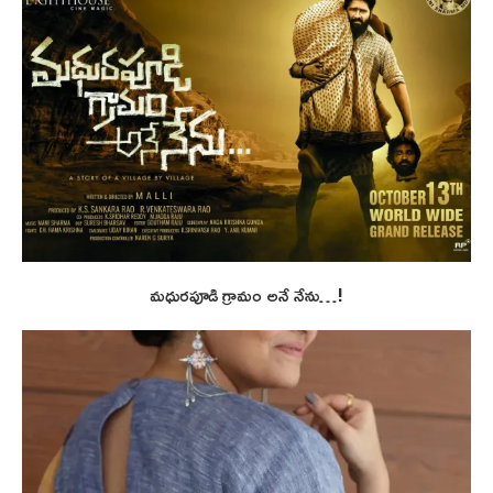
మధురపూడి గ్రామం అనే నేను…!