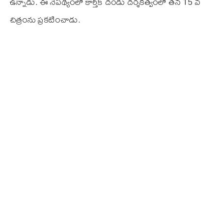
ఉన్నాడు. ఈ నేపథ్యంలో కార్తీక్ దండు దర్శకత్వంలో తన 15 వ
చిత్రంను ప్రకటించాడు.