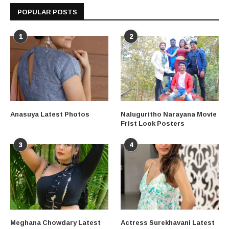
POPULAR POSTS
1
2
Anasuya Latest Photos
Naluguritho Narayana Movie
Frist Look Posters
3
4
Meghana Chowdary Latest
Actress Surekhavani Latest