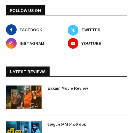
FOLLOW US ON
FACEBOOK
TWITTER
INSTAGRAM
YOUTUBE
LATEST REVIEWS
Eakam Movie Review
రివ్యూ : ఆహా ‘జీవి’ భలే ఉంది