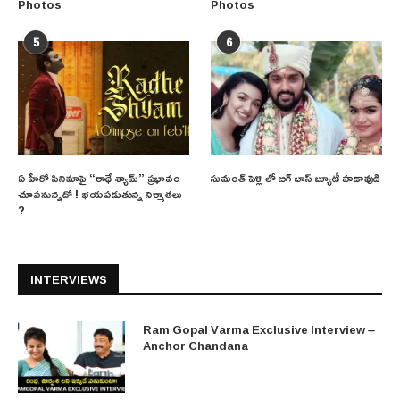
Photos
Photos
5
6
ఏ హీరో సినిమాపై “రాధే శ్యామ్” ప్రభావం
సుమంత్ పెళ్లి లో బిగ్ బాస్ బ్యూటీ హడావుడి
చూపనున్నదో ! భయపడుతున్న నిర్మాతలు
?
INTERVIEWS
Ram Gopal Varma Exclusive Interview –
Anchor Chandana