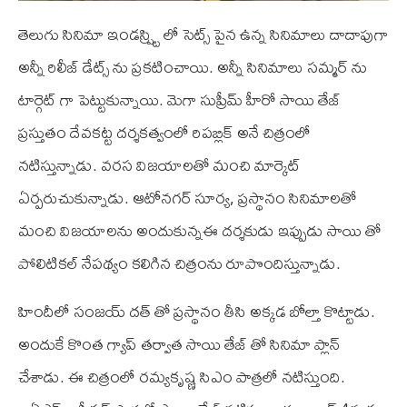
తెలుగు సినిమా ఇండస్ష్ట్రి లో సెట్స్ పైన ఉన్న సినిమాలు దాదాపుగా
అన్నీ రిలీజ్ డేట్స్ ను ప్రకటించాయి. అన్నీ సినిమాలు సమ్మర్ ను
టార్గెట్ గా పెట్టుకున్నాయి. మెగా సుప్రీమ్ హీరో సాయి తేజ్
ప్రస్తుతం దేవకట్ట దర్శకత్వంలో రిపబ్లిక్ అనే చిత్రంలో
నటిస్తున్నాడు. వరస విజయాలతో మంచి మార్కెట్
ఏర్పరుచుకున్నాడు. ఆటోనగర్ సూర్య, ప్రస్థానం సినిమాలతో
మంచి విజయాలను అందుకున్నఈ దర్శకుడు ఇప్పుడు సాయి తో
పోలిటికల్ నేపథ్యం కలిగిన చిత్రంను రూపొందిస్తున్నాడు.
హిందీలో సంజయ్ దత్ తో ప్రస్థానం తీసి అక్కడ బోల్తా కొట్టాడు.
అందుకే కొంత గ్యాప్ తర్వాత సాయి తేజ్ తో సినిమా ప్లాన్
చేశాడు. ఈ చిత్రంలో రమ్యకృష్ణ సి‌ఎం పాత్రలో నటిస్తుంది.