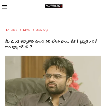
FEATURED
NEWS
తెలుగు న్యూస్
రేస్ నుండి తప్పుకొని మంచి పని చేసిన సాయి తేజ్ ! ప్రస్తుతం ఓకే !
మరి ఫ్యూచర్ లో ?