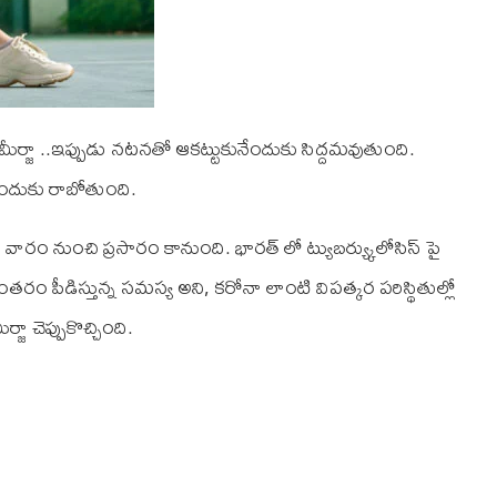
ా ..ఇప్పుడు న‌ట‌న‌తో ఆక‌ట్టుకునేందుకు సిద్ద‌మ‌వుతుంది.
 ముందుకు రాబోతుంది.
ి వారం నుంచి ప్ర‌సారం కానుంది. భార‌త్ లో ట్యుబ‌ర్య్కులోసిస్ పై
రం పీడిస్తున్న స‌మ‌స్య అని, క‌రోనా లాంటి విప‌త్క‌ర ప‌రిస్థితుల్లో
ా చెప్పుకొచ్చింది.