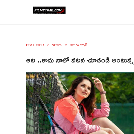
FEATURED
NEWS
తెలుగు న్యూస్
ఆట ..కాదు నాలో నటన చూడండి అంటున్