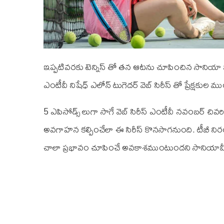
ఇప్పటివరకు టెన్నిస్ తో తన ఆటను చూపించిన సానియా మీర్జ
ఎంటీవీ నిషేధ్ ఎలోన్ టుగెద‌ర్ వెబ్ సిరీస్ తో ప్రేక్షకుల
5 ఎపిసోడ్స్ లుగా సాగే వెబ్ సిరీస్ ఎంటీవీ న‌వంబ‌ర్ చివ‌ర
అవ‌గాహ‌న క‌ల్పించేలా ఈ సిరీస్ కొన‌సాగ‌నుంది. టీబీ నిరంత‌
చాలా ప్ర‌భావం చూపించే అవ‌కాశ‌ముంటుంద‌ని సానియామీర్జ