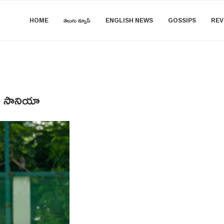
HOME
తెలుగు న్యూస్
ENGLISH NEWS
GOSSIPS
REV
న సానియా