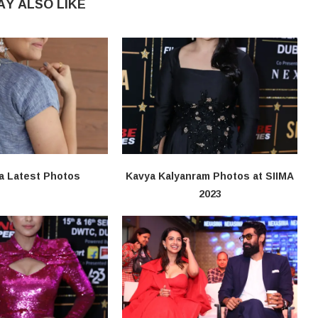
AY ALSO LIKE
a Latest Photos
Kavya Kalyanram Photos at SIIMA
2023