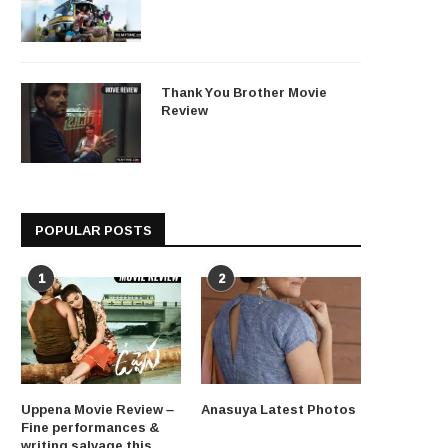
Thank You Brother Movie
Review
POPULAR POSTS
1
2
Uppena Movie Review –
Anasuya Latest Photos
Fine performances &
writing salvage this