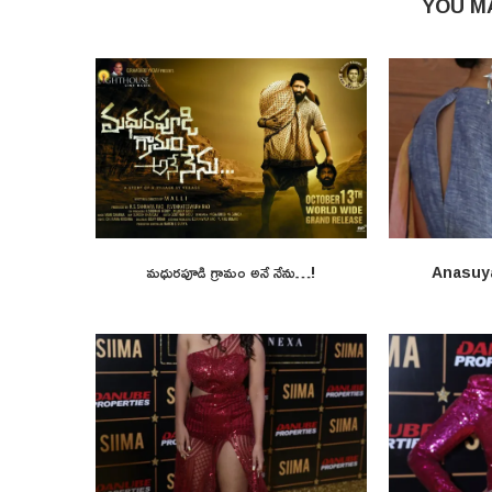
YOU M
మధురపూడి గ్రామం అనే నేను…!
Anasuy